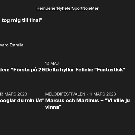
Hem
Serier
Nyheter
Sport
Nöje
Mer
Livsstil
 tog mig till final"
varo Estrella
0:59
12 MAJ
0:5
alen: ”Första på 29
Delta hyllar Felicia: ”Fantastisk”
13 MARS 2023
0:56
MELODIFESTIVALEN
•
11 MARS 2023
1:1
Googlar du min låt"
Marcus och Martinus – "Vi ville ju
vinna"