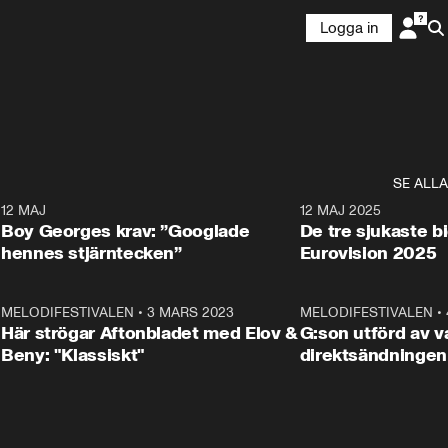
Logga in
SE ALLA
6
12 MAJ
0:40
12 MAJ 2025
Boy Georges krav: ”Googlade
De tre sjukaste b
hennes stjärntecken”
Eurovision 2025
6
MELODIFESTIVALEN
•
3 MARS 2023
1:46
MELODIFESTIVALEN
•
Här strögar Aftonbladet med Elov &
G:son utförd av va
Beny: "Klassiskt"
direktsändningen