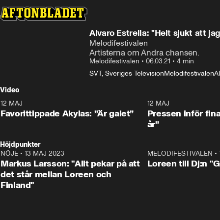
Alvaro Estrella: "Helt sjukt att jag
Melodifestivalen
Artisterna om Andra chansen.
Melodifestivalen
•
06.03.21
•
4 min
SVT, Sveriges Television
Melodifestivalen
Al
Video
12 MAJ
1:04
12 MAJ
Favorittippade Akylas: ”Är galet”
Pressen inför fin
år”
Höjdpunkter
NÖJE
•
13 MAJ 2023
18:32
MELODIFESTIVALEN
•
Markus Larsson: "Allt pekar på att
Loreen till Dj:n "
det står mellan Loreen och
Finland"