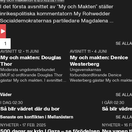
My och makten
S1 E1
23.10.25
21 min
I det första avsnittet av ”My och Makten” ställer 
inrikespolitiska kommentatorn My Rohwedder 
Socialdemokraternas partiledare Magdalena 
Andersson till svars.
1
SE ALLA
AVSNITT 12
•
11 JUNI
26:27
AVSNITT 11
•
4 JUNI
2
My och makten: Douglas
My och makten: Denice
Thor
Westerberg
Moderata ungdomsförbundet 
Ungsvenskarnas 
(MUF:s) ordförande Douglas Thor 
förbundsordförande Denice 
gästar My och makten. I avsnittet 
Westerberg gästar My och makten.
diskuteras tonårsutvisningarna och 
avsnittet diskuteras migrationsfrå
hur Moderaterna ska locka väljare till 
och hur SD ska locka kvinnliga 
Väder
SE ALLA
valet i höst. 
väljare. 
I DAG 02:30
1:06
I GÅR 02:30
Så blir vädret där du bor
Så blir vädr
Senaste om konflikten i Mellanöstern
SE ALLA
NYHETER
•
17 FEB. 2025
0:45
NYHETER
•
16 F
500 dagar av krig i Gaza – se förödelsen
Nya vapen ti