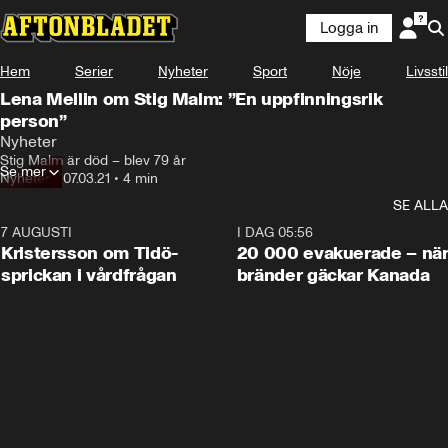
Logga in
Hem
Serier
Nyheter
Sport
Nöje
Livsstil
Lena Mellin om Stig Malm: ”En uppfinningsrik
person”
Nyheter
Stig Malm är död – blev 79 år
Se mer
Nyheter
•
07.03.21
•
4 min
SE ALLA
7 AUGUSTI
0:42
I DAG 05:56
Kristersson om Tidö-
20 000 evakuerade – nä
sprickan i vårdfrågan
bränder gäckar Kanada