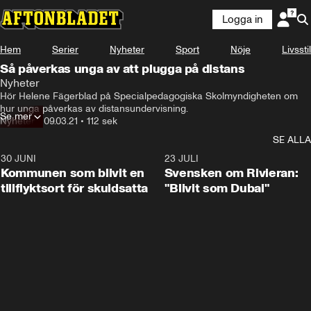
Logga in
Hem
Serier
Nyheter
Sport
Nöje
Livsstil
Så påverkas unga av att plugga på distans
Nyheter
Hör Helene Fägerblad på Specialpedagogiska Skolmyndigheten om 
hur unga påverkas av distansundervisning.
Se mer
Nyheter
•
09.03.21
•
112 sek
SE ALLA
30 JUNI
1:24
23 JULI
Kommunen som blivit en
Svensken om Rivieran:
tillflyktsort för skuldsatta
"Blivit som Dubai"