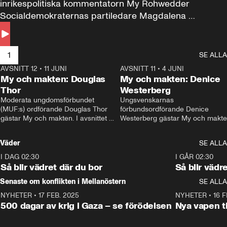
inrikespolitiska kommentatorn My Rohwedder 
Socialdemokraternas partiledare Magdalena 
Andersson till svars.
1
SE ALLA
AVSNITT 12
•
11 JUNI
26:27
AVSNITT 11
•
4 JUNI
2
My och makten: Douglas
My och makten: Denice
Thor
Westerberg
Moderata ungdomsförbundet 
Ungsvenskarnas 
(MUF:s) ordförande Douglas Thor 
förbundsordförande Denice 
gästar My och makten. I avsnittet 
Westerberg gästar My och makten.
diskuteras tonårsutvisningarna och 
avsnittet diskuteras migrationsfrå
hur Moderaterna ska locka väljare till 
och hur SD ska locka kvinnliga 
Väder
SE ALLA
valet i höst. 
väljare. 
I DAG 02:30
1:06
I GÅR 02:30
Så blir vädret där du bor
Så blir vädr
Senaste om konflikten i Mellanöstern
SE ALLA
NYHETER
•
17 FEB. 2025
0:45
NYHETER
•
16 F
500 dagar av krig i Gaza – se förödelsen
Nya vapen ti