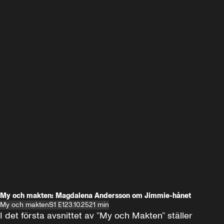
My och makten: Magdalena Andersson om Jimmie-hånet
My och makten
S1 E1
23.10.25
21 min
I det första avsnittet av ”My och Makten” ställer 