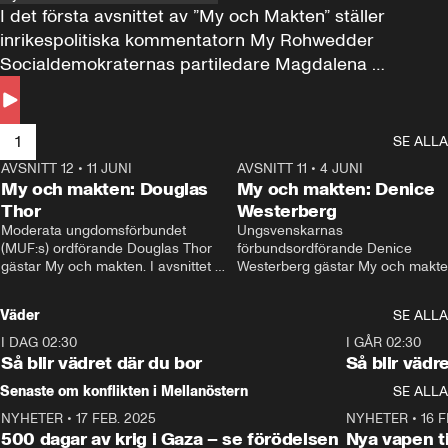
I det första avsnittet av ”My och Makten” ställer 
inrikespolitiska kommentatorn My Rohwedder 
Socialdemokraternas partiledare Magdalena 
Andersson till svars.
1
SE ALLA
AVSNITT 12
•
11 JUNI
26:27
AVSNITT 11
•
4 JUNI
2
My och makten: Douglas
My och makten: Denice
Thor
Westerberg
Moderata ungdomsförbundet 
Ungsvenskarnas 
(MUF:s) ordförande Douglas Thor 
förbundsordförande Denice 
gästar My och makten. I avsnittet 
Westerberg gästar My och makten.
diskuteras tonårsutvisningarna och 
avsnittet diskuteras migrationsfrå
hur Moderaterna ska locka väljare till 
och hur SD ska locka kvinnliga 
Väder
SE ALLA
valet i höst. 
väljare. 
I DAG 02:30
1:06
I GÅR 02:30
Så blir vädret där du bor
Så blir vädr
Senaste om konflikten i Mellanöstern
SE ALLA
NYHETER
•
17 FEB. 2025
0:45
NYHETER
•
16 F
500 dagar av krig i Gaza – se förödelsen
Nya vapen ti