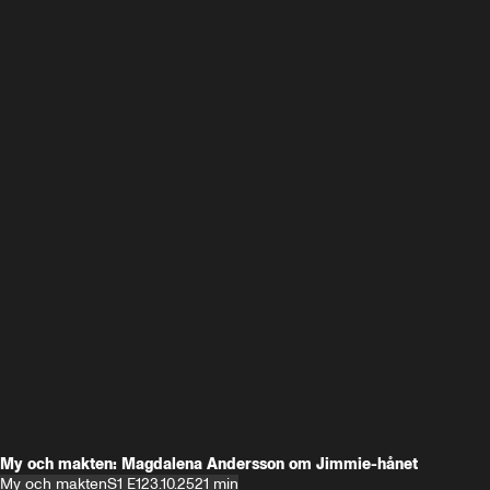
My och makten: Magdalena Andersson om Jimmie-hånet
My och makten
S1 E1
23.10.25
21 min