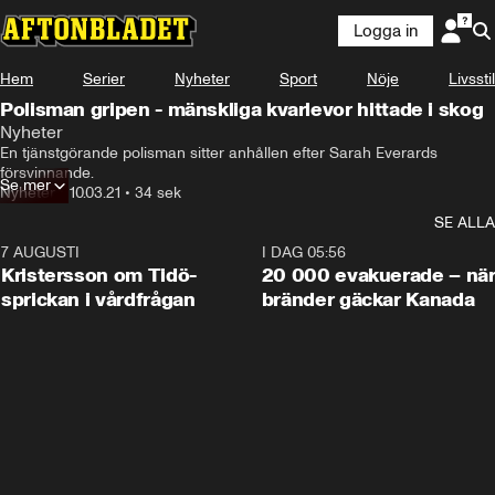
Logga in
Hem
Serier
Nyheter
Sport
Nöje
Livsstil
Polisman gripen - mänskliga kvarlevor hittade i skog
Nyheter
En tjänstgörande polisman sitter anhållen efter Sarah Everards 
försvinnande.
Se mer
Nyheter
•
10.03.21
•
34 sek
SE ALLA
7 AUGUSTI
0:42
I DAG 05:56
Kristersson om Tidö-
20 000 evakuerade – nä
sprickan i vårdfrågan
bränder gäckar Kanada