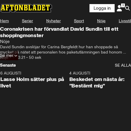
Logga in
Hem
Serier
Nyheter
Sport
Nöje
Livsstil
Coronakrisen har förvandlat David Sundin till ett
shoppingmonster
Nöje
David Sundin avslöjar för Carina Bergfeldt hur han shoppade så 
mycket på nätet att personalen hos paketutlämningen bad honom 
Se mer
lägga ifrån sig datorn.
Nöje
•
11.03.21
•
50 sek
Senaste
SE ALLA
6 AUGUSTI
1:04
4 AUGUSTI
Lasse Holm sätter plus på
Beskedet om nästa år:
livet
”Bestämt mig”