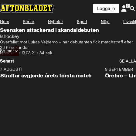
Logga in
Hem
Serier
Nyheter
Sport
Nöje
Livsstil
Svensken attackerad i skandaldebuten
Ishockey
Överfallet mot Lukas Vejdemo – när debutanten fick matchstraff efter 
23 (!) sekunder
Se mer
Ishockey
•
13.03.21
•
34 sek
Senast
SE ALLA
7 AUGUSTI
2:19
9 SEPTEMBER
Plus
Straffar avgjorde årets första match
Örebro – Li