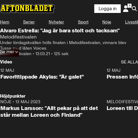
Logga in
Hem
Serier
Nyheter
Sport
Nöje
Livsstil
Alvaro Estrella: "Jag är bara stolt och tacksam"
Melodifestivalen
Under lördagskvällen hölls finalen i Melodifestivalen, vinnare blev 
Tusse med låten Voices.
Se mer
Melodifestivalen
•
13.03.21
•
125 sek
Video
SE ALLA
12 MAJ
1:04
12 MAJ
Favorittippade Akylas: ”Är galet”
Pressen infö
Höjdpunkter
NÖJE
•
13 MAJ 2023
18:32
MELODIFESTIV
Markus Larsson: "Allt pekar på att det
Loreen till 
står mellan Loreen och Finland"