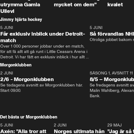
utrymma Gamla
mycket om dem”
kvalet
Ullevi
Jimmy hjärta hockey
5 JUNI
11:14
5 JUNI
Får exklusiv inblick under Detroit-
Så förvandlas NH
match
Otroliga jobbet bakom r
Över 1 000 personer jobbar under en match, 
för att få allt att gå runt i Little Ceasars Arena i 
Detroit. Vi har fått en exklusiv inblick i hur allt 
fungerar inför och under match i världens 
Morgonklubben
bästa hockeyliga
2 JUNI
SÄSONG 1, AVSNITT 11
2/6 - Morgonklubben
8/5 – Morgonklu
Se tisdagens avsnitt av Morgonklubben här. 
Se fredagens avsnitt 
Start 09.00. 
Malin Wahlberg, Alexa
Bank. 
Det bästa ur Morgonklubben
5 JUNI
0:44
2 JUNI
0:26
29 MAJ
Axén: ”Alla tror att
Norges ultimata hån
”Jag är så 