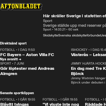
Här skräller Sverige i stafetten e
Sport
Sverige ställde upp med reserver på
Sport
•
14.03.21
•
60 sek
Skidskytte
Svenska skidskytteförbundet
Jes
Direktsänd sport
FOTBOLL
•
I DAG 11:50
ISHOCKEY
•
I DAG 15:
Plus
Plus
FC Bayern – Aston Villa FC
Västerås – Leksa
Nya avsnitt →
SPORT
•
7 JUNI
16:36
JIMMY HJÄRTA HOCK
Gör löptester med Andreas
En dag med Tre K
Almgren
Björck
Jimmy Wixtröm hänger 
Björck under debuten i
Senaste sportklippen
FOTBOLL
•
I GÅR 19:55
0:29
FOTBOLL
•
I GÅR 19:55
1:56
FOTBOLL
•
I
Blåvitt tvingas
”Vi visste inte nog
Räddade 