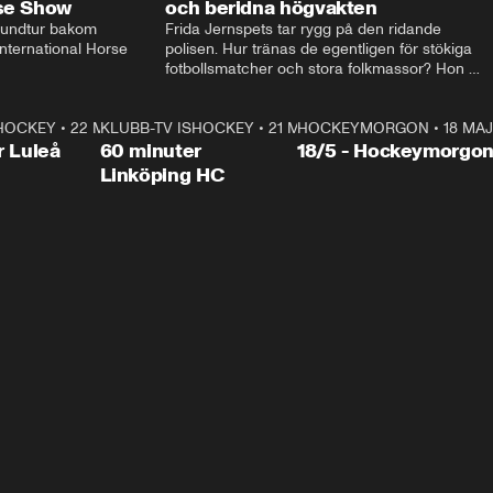
rse Show
och beridna högvakten
rundtur bakom 
Frida Jernspets tar rygg på den ridande 
ternational Horse 
polisen. Hur tränas de egentligen för stökiga 
fotbollsmatcher och stora folkmassor? Hon 
hälsar även på hos beridna högvakten, som 
den här dagen ska byta av högvakten, som 
SHOCKEY
1:00:28
•
22 MAJ
KLUBB-TV ISHOCKEY
vaktar slottet.
1:00:18
•
21 MAJ
HOCKEYMORGON
•
18 MAJ
Plus
r Luleå
60 minuter
18/5 - Hockeymorgo
Linköping HC