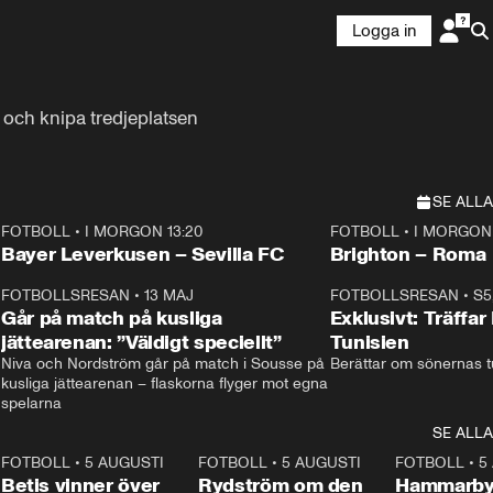
Logga in
a och knipa tredjeplatsen
SE ALLA
FOTBOLL
•
I MORGON 13:20
FOTBOLL
•
I MORGON 
Plus
Plus
Bayer Leverkusen – Sevilla FC
Brighton – Roma
3
FOTBOLLSRESAN
•
13 MAJ
33:19
FOTBOLLSRESAN
•
S5
Går på match på kusliga
Exklusivt: Träffar
jättearenan: ”Väldigt speciellt”
Tunisien
Niva och Nordström går på match i Sousse på 
Berättar om sönernas tu
kusliga jättearenan – flaskorna flyger mot egna 
spelarna 
SE ALLA
2
FOTBOLL
•
5 AUGUSTI
1:30
FOTBOLL
•
5 AUGUSTI
0:46
FOTBOLL
•
5
Betis vinner över
Rydström om den
Hammarby 