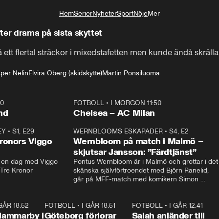
Hem
Serier
Nyheter
Sport
Nöje
Mer
Livsstil
fter drama på sista skyttet
 ett flertal sträckor i mixedstafetten men kunde ändå skräll
per Nelin
Elvira Öberg (skidskytte)
Martin Ponsiluoma
40
FOTBOLL
•
I MORGON 11:50
Plus
nd
Chelsea – AC Milan
EY
•
S1, E29
17:38
WERNBLOOMS ESKAPADER
•
S4, E2
38:2
ronors Viggo
Wernbloom på match i Malmö –
skjutsar Jansson: ”Färdtjänst”
en dag med Viggo 
Pontus Wernbloom är i Malmö och grottar i det 
 Tre Kronor
skånska självförtroendet med Björn Ranelid, 
går på MFF-match med komikern Simon 
”Chippen” Svensson och hjälper skadade 
stjärnbacken Pontus Jansson hem. 
 GÅR 18:52
2:17
FOTBOLL
•
I GÅR 18:51
2:17
FOTBOLL
•
I GÅR 12:41
0:4
Hammarby i
Göteborg förlorar
Salah anländer till