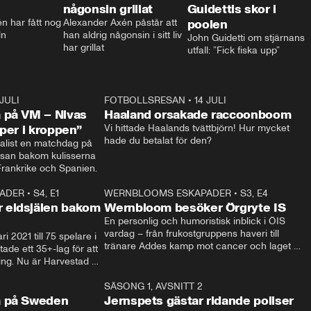
någonsin grillat
Guidettis skor i
 har fått nog 
Alexander Axén påstår att 
poolen
ln
han aldrig någonsin i sitt liv 
John Guidetti om stjärnans 
har grillat
utfall: ”Fick fiska upp”
 JULI
36:52
FOTBOLLSRESAN
•
14 JULI
0:3
 på VM – Nivas
Haaland orsakade raccoonboom
yper i kroppen”
Vi hittade Haalands tvättbjörn! Hur mycket 
hade du betalat för den?
list en matchdag på 
esan bakom kulisserna 
på semifinalen mellan Frankrike och Spanien. 
ADER
•
S4, E1
32:14
WERNBLOOMS ESKAPADER
•
S3, E4
33:1
Plus
 eldsjälen bakom
Wernbloom besöker Örgryte IS
En personlig och humoristisk inblick i ÖIS 
vardag – från frukostgruppens haveri till 
i 2021 till 75 spelare i 
tränare Addes kamp mot cancer och laget 
de ett 35+-lag för att 
som siktar mot Allsvenskan.
ing. Nu är Harvestad 
ch Wernbloom kliver 
14:14
SÄSONG 1, AVSNITT 2
24:5
a på Sweden
Jernspets gästar ridande poliser