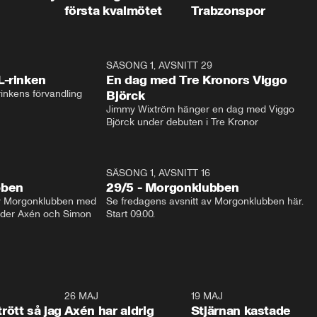
första kvalmötet
Trabzonspor
1:04
SÄSONG 1, AVSNITT 29
17:3
L-rinken
En dag med Tre Kronors Viggo
inkens förvandling
Björck
Jimmy Wixtröm hänger en dag med Viggo 
Björck under debuten i Tre Kronor
SÄSONG 1, AVSNITT 16
bben
29/5 - Morgonklubben
av Morgonklubben med 
Se fredagens avsnitt av Morgonklubben här. 
nder Axén och Simon 
Start 09.00. 
0:30
26 MAJ
0:31
19 MAJ
0:4
trött så jag
Axén har aldrig
Stjärnan kastade