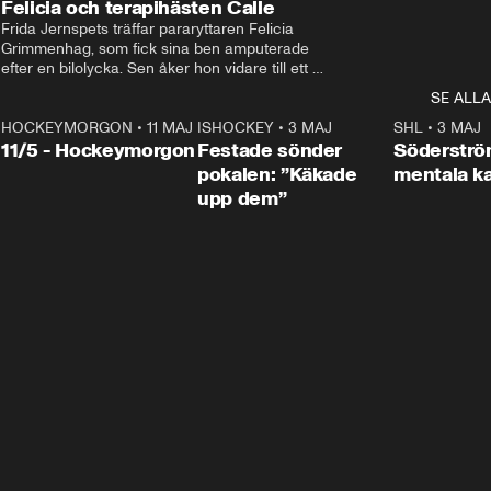
Felicia och terapihästen Calle
Frida Jernspets träffar pararyttaren Felicia 
Grimmenhag, som fick sina ben amputerade 
efter en bilolycka. Sen åker hon vidare till ett 
vård- och omsorgsboende med den 76 
SE ALLA
centimeter höga terapihästen Calle.
HOCKEYMORGON
•
11 MAJ
ISHOCKEY
•
3 MAJ
0:22
SHL
•
3 MAJ
n
11/5 - Hockeymorgon
Festade sönder
Söderströ
pokalen: ”Käkade
mentala 
upp dem”