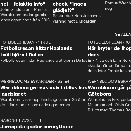
nej – felaktig info”
chock: ”Ingen
Pontus Wernbl
nog
John Guidetti och Pontus 
glädje!?”
Wernbloom pratar gamla 
Rasar efter Neo Jönssons 
landslagsminnen från 2016
varning mot Djurgården
SE ALLA
8
FOTBOLLSRESAN
•
14 JULI
41:35
FOTBOLLSRESAN
•
10
Fotbollsresan hittar Haalands
Här bryter de ih
tvättbjörn i Dallas
dans
Fotbollsresan hittar Haalands tvättbjörn i Dallas
Erik Niva och Linn Nord
skratta när de får se 
dans inför Frankrikes st
VM-kvartsfinalen. 
4
WERNBLOOMS ESKAPADER
•
S2, E4
24:20
WERNBLOOMS ESKAP
Plus
Wernbloom ger exklusiv inblick hos
Wernbloom går på
landslaget
Göteborg
Wernbloom visar upp landslagets inre: Så äter 
Wernblooms Eskapader:
de – får rundtur i omklädningsrummet
Mutumba och Oisin Cant
Blåvitt med Thomas Bo
0
SÄSONG 1, AVSNITT 1
25:12
Jernspets gästar pararyttaren