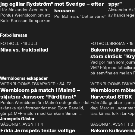
jag ogillar Rydström”
mot Sverige – efter
spyr”
Hör Alexander Axén och 
krossen
Alexander Axén
Pontus Wernbloom om att 
av handsrege
Per Bohman: ”Det är värre”
Kalle Karlsson får sparken 
från Bajen och att Henrik 
Rydström tar över
Fotbollsresan
FOTBOLL
•
16 JULI
0:44
FOTBOLLSRESAN
•
15
Niva vs. fruktsallad
Bakom kulisserna
stora skräck: ”Kr
Vad gör man som journa
VM? Följ med fotbollsr
Wernblooms eskapader
WERNBLOOMS ESKAPADER
•
S4, E2
38:23
WERNBLOOMS ESKAP
Wernbloom på match i Malmö –
Wernbloom möter
skjutsar Jansson: ”Färdtjänst”
Harvestad STBK
Pontus Wernbloom är i Malmö och grottar i det 
Från åtta gubbar i januar
skånska självförtroendet med Björn Ranelid, 
dag. Marcus Lager starta
går på MFF-match med komikern Simon 
lära känna folk i Linköp
Jernspets Gästar
”Chippen” Svensson och hjälper skadade 
STBK en institution – o
SÄSONG 1, AVSNITT 4
stjärnbacken Pontus Jansson hem. 
13:37
rakt in i värmen.
SÄSONG 1, AVSNITT 3
Frida Jernspets testar voltige
Bakom kulissern