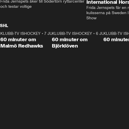
Frida Jernspets åker till Södertörn ryttarcenter 
International Ho
och testar voltige
Frida Jernspets får en 
kulisserna på Sweden In
Show
SHL
KLUBB-TV ISHOCKEY
1:02:53
•
7 JUNI
KLUBB-TV ISHOCKEY
1:00:59
•
6 JUNI
KLUBB-TV I
Plus
Plus
60 minuter om
60 minuter om
60 minute
Malmö Redhawks
Björklöven