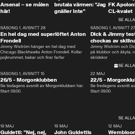
Arsenal – se målen
brutala värmen: ”Jag
FK Apoloni
här!
gnäller inte”
CL-kvalet
SE ALLA
8
SÄSONG 1, AVSNITT 28
20:38
SÄSONG 1, AVSNITT 2
Plus
En hel dag med superlöftet Anton
Dick & Jimmy test
Frondell
chockas av skill
Jimmy Wixtröm hänger en hel dag med 
Jimmy Wixtröm och Dick
Chicago Blackhawks Anton Frondell. Kollar 
på klubbor och åkyta, r
pojkrummet, bakar och firar farfar
skridskor 
SE ALLA
SÄSONG 1, AVSNITT 15
22 MAJ
26/5 - Morgonklubben
22/5 - Morgonkl
Se tisdagens avsnitt av Morgonklubben här. 
Se fredagens avsnitt a
Start 09.00. 
Start 09.00. 
SE ALLA
3
19 MAJ
0:39
19 MAJ
0:34
12 MAJ
Guidetti: ”Nej, nej,
John Guidettis
Wernbloom