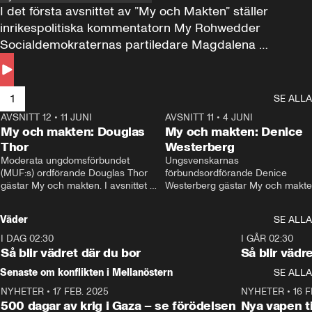
I det första avsnittet av ”My och Makten” ställer 
inrikespolitiska kommentatorn My Rohwedder 
Socialdemokraternas partiledare Magdalena 
Andersson till svars.
1
SE ALLA
AVSNITT 12
•
11 JUNI
26:27
AVSNITT 11
•
4 JUNI
2
My och makten: Douglas
My och makten: Denice
Thor
Westerberg
Moderata ungdomsförbundet 
Ungsvenskarnas 
(MUF:s) ordförande Douglas Thor 
förbundsordförande Denice 
gästar My och makten. I avsnittet 
Westerberg gästar My och makten.
diskuteras tonårsutvisningarna och 
avsnittet diskuteras migrationsfrå
hur Moderaterna ska locka väljare till 
och hur SD ska locka kvinnliga 
Väder
SE ALLA
valet i höst. 
väljare. 
I DAG 02:30
1:06
I GÅR 02:30
Så blir vädret där du bor
Så blir vädr
Senaste om konflikten i Mellanöstern
SE ALLA
NYHETER
•
17 FEB. 2025
0:45
NYHETER
•
16 F
500 dagar av krig i Gaza – se förödelsen
Nya vapen ti