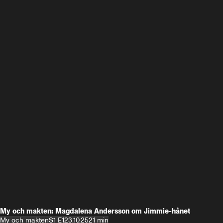
My och makten: Magdalena Andersson om Jimmie-hånet
My och makten
S1 E1
23.10.25
21 min