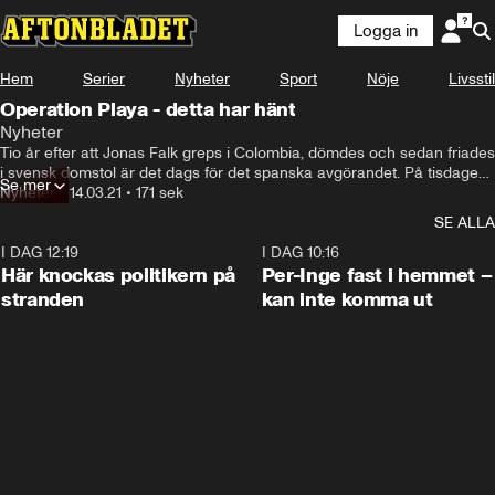
Logga in
Hem
Serier
Nyheter
Sport
Nöje
Livsstil
Operation Playa - detta har hänt
Nyheter
Tio år efter att Jonas Falk greps i Colombia, dömdes och sedan friades 
i svensk domstol är det dags för det spanska avgörandet. På tisdagen 
Se mer
inleds förhören av de misstänkta i den spanska Operation Playa-
Nyheter
•
14.03.21
•
171 sek
rättegången i Barcelona.
SE ALLA
I DAG 12:19
0:45
I DAG 10:16
Här knockas politikern på
Per-Inge fast i hemmet –
stranden
kan inte komma ut