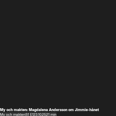
My och makten: Magdalena Andersson om Jimmie-hånet
My och makten
S1 E1
23.10.25
21 min