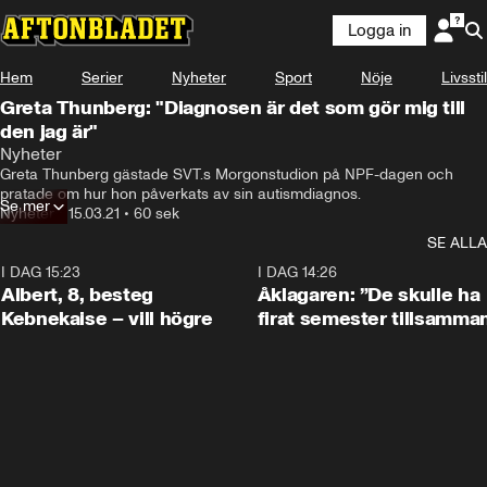
Logga in
Hem
Serier
Nyheter
Sport
Nöje
Livsstil
Greta Thunberg: "Diagnosen är det som gör mig till
den jag är"
Nyheter
Greta Thunberg gästade SVT.s Morgonstudion på NPF-dagen och 
pratade om hur hon påverkats av sin autismdiagnos.
Se mer
Nyheter
•
15.03.21
•
60 sek
SE ALLA
I DAG 15:23
0:54
I DAG 14:26
Albert, 8, besteg
Åklagaren: ”De skulle ha
Kebnekaise – vill högre
firat semester tillsamma