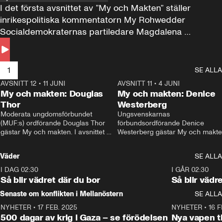
I det första avsnittet av ”My och Makten” ställer 
inrikespolitiska kommentatorn My Rohwedder 
Socialdemokraternas partiledare Magdalena 
Andersson till svars.
1
SE ALLA
AVSNITT 12
•
11 JUNI
26:27
AVSNITT 11
•
4 JUNI
2
My och makten: Douglas
My och makten: Denice
Thor
Westerberg
Moderata ungdomsförbundet 
Ungsvenskarnas 
(MUF:s) ordförande Douglas Thor 
förbundsordförande Denice 
gästar My och makten. I avsnittet 
Westerberg gästar My och makten.
diskuteras tonårsutvisningarna och 
avsnittet diskuteras migrationsfrå
hur Moderaterna ska locka väljare till 
och hur SD ska locka kvinnliga 
Väder
SE ALLA
valet i höst. 
väljare. 
I DAG 02:30
1:06
I GÅR 02:30
Så blir vädret där du bor
Så blir vädr
Senaste om konflikten i Mellanöstern
SE ALLA
NYHETER
•
17 FEB. 2025
0:45
NYHETER
•
16 F
500 dagar av krig i Gaza – se förödelsen
Nya vapen ti