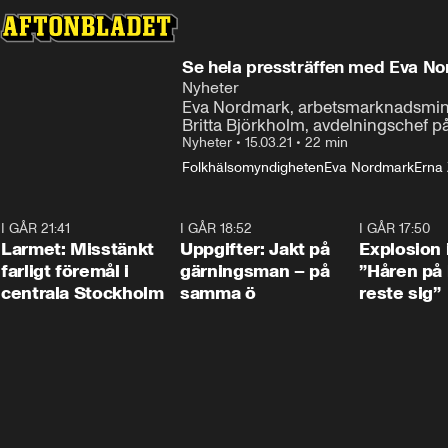
Se hela pressträffen med Eva No
Nyheter
Eva Nordmark, arbetsmarknadsminist
Britta Björkholm, avdelningschef 
Nyheter
•
15.03.21
•
22 min
Folkhälsomyndigheten
Eva Nordmark
Erna
I GÅR 21:41
0:35
I GÅR 18:52
0:33
I GÅR 17:50
Larmet: Misstänkt
Uppgifter: Jakt på
Explosion 
farligt föremål i
gärningsman – på
”Håren på
centrala Stockholm
samma ö
reste sig”