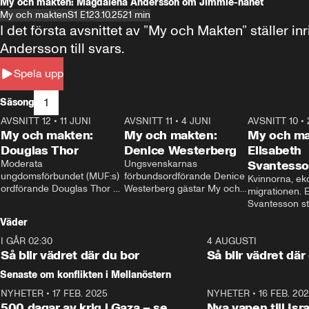
My och makten: Magdalena Andersson om Jimmie-hånet
My och makten
S1 E1
23.10.25
21 min
I det första avsnittet av ”My och Makten” ställe
Andersson till svars.
Spela upp
1
Säsong
AVSNITT 12
•
11 JUNI
26:27
AVSNITT 11
•
4 JUNI
23:40
AVSNITT 10
•
My och makten:
My och makten:
My och ma
Douglas Thor
Denice Westerberg
Elisabeth
Moderata 
Ungsvenskarnas 
Svantess
ungdomsförbundet (MUF:s) 
förbundsordförande Denice 
Kvinnorna, ek
ordförande Douglas Thor 
Westerberg gästar My och 
migrationen. E
gästar My och makten. I 
makten. I avsnittet 
Svantesson stäl
avsnittet diskuteras 
diskuteras migrationsfrågan 
när finansmini
Väder
tonårsutvisningarna och hur 
och hur SD ska locka 
Moderaterna ska locka 
kvinnliga väljare. 
I GÅR 02:30
1:06
4 AUGUSTI
väljare till valet i höst. 
Så blir vädret där du bor
Så blir vädret där
Senaste om konflikten i Mellanöstern
NYHETER
•
17 FEB. 2025
0:45
NYHETER
•
16 FEB. 20
500 dagar av krig i Gaza – se
Nya vapen till Isr