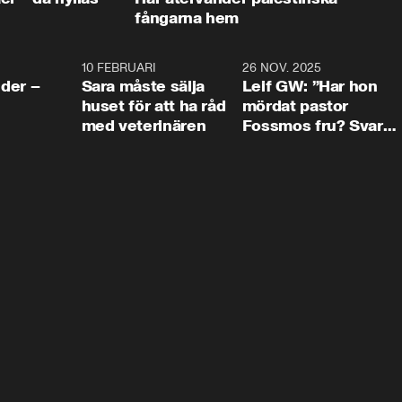
fångarna hem
4:24
10 FEBRUARI
4:13
26 NOV. 2025
8:1
der –
Sara måste sälja
Leif GW: ”Har hon
huset för att ha råd
mördat pastor
med veterinären
Fossmos fru? Svar
nej.”