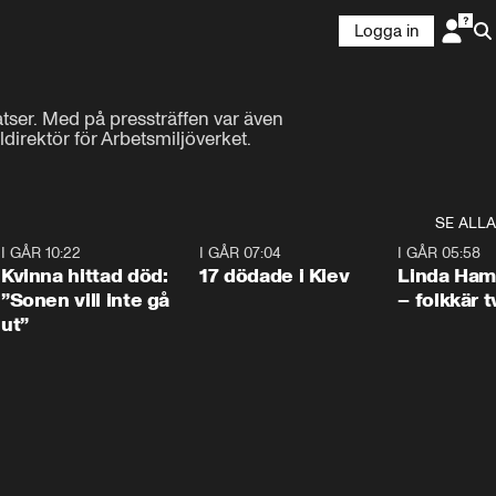
Logga in
ser. Med på pressträffen var även 
rektör för Arbetsmiljöverket.
SE ALLA
7
I GÅR 10:22
1:12
I GÅR 07:04
0:43
I GÅR 05:58
Kvinna hittad död:
17 dödade i Kiev
Linda Ham
”Sonen vill inte gå
– folkkär t
ut”