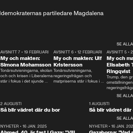
aldemokraternas partiledare Magdalena 
SE ALLA
7
AVSNITT 7
•
19 FEBRUARI
24:30
AVSNITT 6
•
12 FEBRUARI
27:30
AVSNITT 5
•
My och makten:
My och makten: Ulf
My och ma
Simona Mohamsson
Kristersson
Elisabeth
 
Tonårsutvisningarna, skolan 
Tonårsutvisningarna, 
Ringqvist
och och krisen i Liberalerna 
regeringsfrågan och 
Trump, den gr
står i fokus i det sjunde 
matpriserna står i fokus i 
omställningen
avsnittet av ”My och 
det sjätte avsnittet av ”My 
regeringsfråga
makten”. Se när 
och makten”. Se när 
centrum i det 
SE ALLA
Aftonbladets inrikespolitiska 
Aftonbladets inrikespolitiska 
avsnittet av ”
kommentator My 
kommentator My 
6
2 AUGUSTI
1:06
1 AUGUSTI
Makten”. Se nä
Rohwedder ställer 
Rohwedder ställer 
Så blir vädret där du bor
Så blir vädret där
Aftonbladets in
utbildnings- och 
statsminister Ulf Kristersson 
kommentator 
SE ALLA
integrationsminister Simona 
till svars.
Rohwedder stäl
Mohamsson till svars.
Centerpartiets
2
NYHETER
•
16 JAN. 2025
1:01
NYHETER
•
16 JAN. 20
Thand Ring till
Ahmed, 40, är fast i Gaza: ”Vill
Gazaborna: ”Vad s