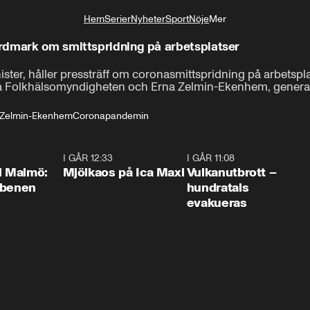
Hem
Serier
Nyheter
Sport
Nöje
Mer
Livsstil
rdmark om smittspridning på arbetsplatser
er, håller pressträff om coronasmittspridning på arbetsplat
på Folkhälsomyndigheten och Erna Zelmin-Ekenhem, generaldi
 Zelmin-Ekenhem
Coronapandemin
1:10
I GÅR 12:33
0:24
I GÅR 11:08
0:2
i Malmö:
Mjölkaos på Ica Maxi
Vulkanutbrott –
 benen
hundratals
evakueras