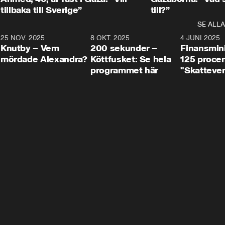
tillbaka till Sverige”
till?”
SE ALLA
3
25 NOV. 2025
31:05
8 OKT. 2025
4:29
4 JUNI 2025
Knutby – Vem
200 sekunder –
Finansmin
mördade Alexandra?
Köttfusket: Se hela
125 procent
programmet här
"Skattever
viktig uppg