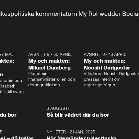
r inrikespolitiska kommentatorn My Rohwedder Soci
27 MAJ
3:51
AVSNITT 9
•
30 APRIL
24:00
AVSNITT 8
•
16 APRIL
25:1
kten:
My och makten:
My och makten:
Mikael Damberg
Nooshi Dadgostar
on
Ekonomin, 
V-ledaren Nooshi Dadgostar
finansministerrollen och 
pressas internt om 
onomin och 
demografikrisen. 
regeringsfrågan.

lisabeth 
Oppositionen ställs till svars 
I Aftonbladets 
ls till svars 
när Socialdemokraternas 
partiledarutfrågning ”My 
stern gästar 
Mikael Damberg gästar My 
och Makten” sätter hon ner 
My och Makten. 
och Makten. 
foten mot kritikerna:

1:06
3 AUGUSTI
1:0
– Vi ställer upp i val. Ska vi 
 du bor
Så blir vädret där du bor
vara med så sitter vi förstås 
25
1:22
NYHETER
•
21 JAN. 2025
0:5
ael – då hyllas
Här återvänder palestinska