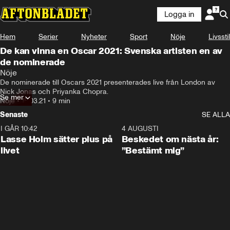
Logga in
Hem
Serier
Nyheter
Sport
Nöje
Livsstil
De kan vinna en Oscar 2021: Svenska artisten en av
de nominerade
Nöje
De nominerade till Oscars 2021 presenterades live från London av  
Nick Jonas och Priyanka Chopra.
Se mer
Nöje
•
15.03.21
•
9 min
Senaste
SE ALLA
I GÅR 10:42
1:04
4 AUGUSTI
Lasse Holm sätter plus på
Beskedet om nästa år:
livet
”Bestämt mig”