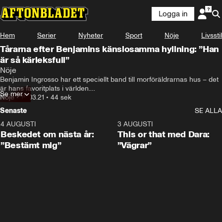
Logga in
Hem
Serier
Nyheter
Sport
Nöje
Livsstil
Tårarna efter Benjamins känslosamma hyllning: ”Han
är så kärleksfull”
Nöje
Benjamin Ingrosso har ett speciellt band till morföräldrarnas hus – det 
är hans favoritplats i världen.

Se mer
Nöje
•
15.03.21
•
44 sek
I ”Benjamins” överraskar han dem med en låthyllning.
Senaste
SE ALLA
4 AUGUSTI
0:24
3 AUGUSTI
Beskedet om nästa år:
This or that med Dara:
”Bestämt mig”
”Vägrar”