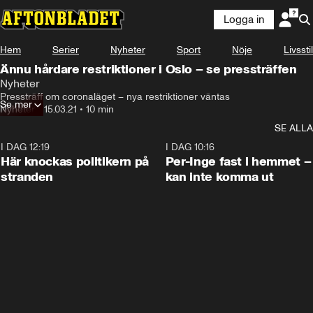
Logga in
Hem
Serier
Nyheter
Sport
Nöje
Livsstil
Ännu hårdare restriktioner i Oslo – se pressträffen
Nyheter
Pressträff om coronaläget – nya restriktioner väntas
Se mer
Nyheter
•
15.03.21
•
10 min
SE ALLA
I DAG 12:19
0:45
I DAG 10:16
Här knockas politikern på
Per-Inge fast i hemmet –
stranden
kan inte komma ut