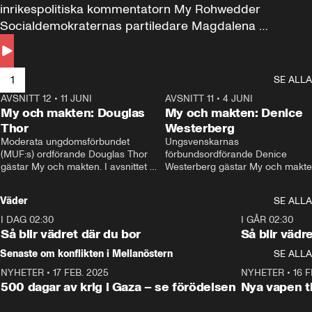
inrikespolitiska kommentatorn My Rohwedder 
Socialdemokraternas partiledare Magdalena 
Andersson till svars.
1
SE ALLA
AVSNITT 12
•
11 JUNI
26:27
AVSNITT 11
•
4 JUNI
2
My och makten: Douglas
My och makten: Denice
Thor
Westerberg
Moderata ungdomsförbundet 
Ungsvenskarnas 
(MUF:s) ordförande Douglas Thor 
förbundsordförande Denice 
gästar My och makten. I avsnittet 
Westerberg gästar My och makten.
diskuteras tonårsutvisningarna och 
avsnittet diskuteras migrationsfrå
hur Moderaterna ska locka väljare till 
och hur SD ska locka kvinnliga 
Väder
SE ALLA
valet i höst. 
väljare. 
I DAG 02:30
1:06
I GÅR 02:30
Så blir vädret där du bor
Så blir vädr
Senaste om konflikten i Mellanöstern
SE ALLA
NYHETER
•
17 FEB. 2025
0:45
NYHETER
•
16 F
500 dagar av krig i Gaza – se förödelsen
Nya vapen ti