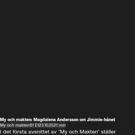
My och makten: Magdalena Andersson om Jimmie-hånet
My och makten
S1 E1
23.10.25
21 min
I det första avsnittet av ”My och Makten” ställer 