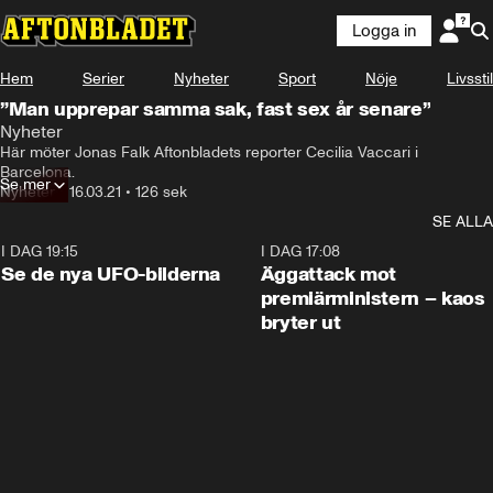
Logga in
Hem
Serier
Nyheter
Sport
Nöje
Livsstil
”Man upprepar samma sak, fast sex år senare”
Nyheter
Här möter Jonas Falk Aftonbladets reporter Cecilia Vaccari i 
Barcelona.
Se mer
Nyheter
•
16.03.21
•
126 sek
SE ALLA
I DAG 19:15
0:36
I DAG 17:08
Se de nya UFO-bilderna
Äggattack mot
premiärministern – kaos
bryter ut