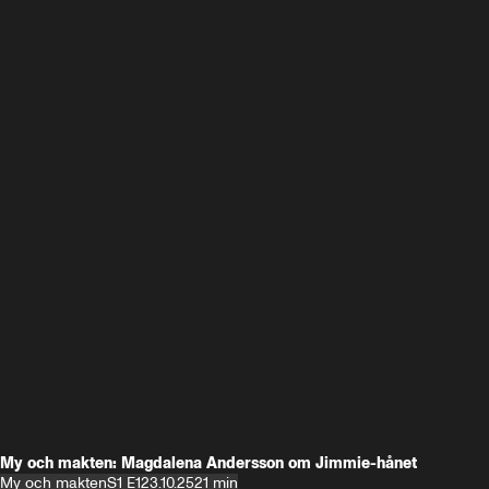
My och makten: Magdalena Andersson om Jimmie-hånet
My och makten
S1 E1
23.10.25
21 min