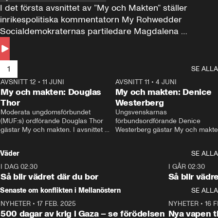
I det första avsnittet av ”My och Makten” ställer 
inrikespolitiska kommentatorn My Rohwedder 
Socialdemokraternas partiledare Magdalena 
Andersson till svars.
1
SE ALLA
AVSNITT 12
•
11 JUNI
26:27
AVSNITT 11
•
4 JUNI
2
My och makten: Douglas
My och makten: Denice
Thor
Westerberg
Moderata ungdomsförbundet 
Ungsvenskarnas 
(MUF:s) ordförande Douglas Thor 
förbundsordförande Denice 
gästar My och makten. I avsnittet 
Westerberg gästar My och makten.
diskuteras tonårsutvisningarna och 
avsnittet diskuteras migrationsfrå
hur Moderaterna ska locka väljare till 
och hur SD ska locka kvinnliga 
Väder
SE ALLA
valet i höst. 
väljare. 
I DAG 02:30
1:06
I GÅR 02:30
Så blir vädret där du bor
Så blir vädr
Senaste om konflikten i Mellanöstern
SE ALLA
NYHETER
•
17 FEB. 2025
0:45
NYHETER
•
16 F
500 dagar av krig i Gaza – se förödelsen
Nya vapen ti