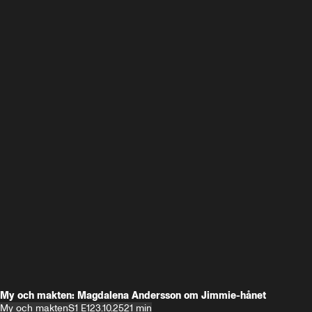
My och makten: Magdalena Andersson om Jimmie-hånet
My och makten
S1 E1
23.10.25
21 min