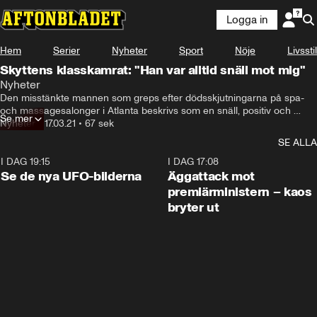
Logga in
Hem
Serier
Nyheter
Sport
Nöje
Livsstil
Skyttens klasskamrat: "Han var alltid snäll mot mig"
Nyheter
Den misstänkte mannen som greps efter dödsskjutningarna på spa- 
och massagesalonger i Atlanta beskrivs som en snäll, positiv och 
Se mer
kristen person.
Nyheter
•
17.03.21
•
67 sek
SE ALLA
I DAG 19:15
0:36
I DAG 17:08
Se de nya UFO-bilderna
Äggattack mot
premiärministern – kaos
bryter ut