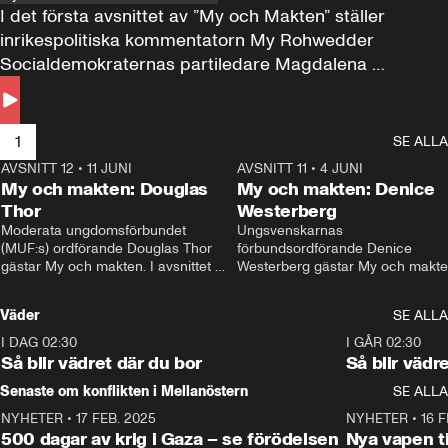
I det första avsnittet av ”My och Makten” ställer 
inrikespolitiska kommentatorn My Rohwedder 
Socialdemokraternas partiledare Magdalena 
Andersson till svars.
1
SE ALLA
AVSNITT 12
•
11 JUNI
26:27
AVSNITT 11
•
4 JUNI
2
My och makten: Douglas
My och makten: Denice
Thor
Westerberg
Moderata ungdomsförbundet 
Ungsvenskarnas 
(MUF:s) ordförande Douglas Thor 
förbundsordförande Denice 
gästar My och makten. I avsnittet 
Westerberg gästar My och makten.
diskuteras tonårsutvisningarna och 
avsnittet diskuteras migrationsfrå
hur Moderaterna ska locka väljare till 
och hur SD ska locka kvinnliga 
Väder
SE ALLA
valet i höst. 
väljare. 
I DAG 02:30
1:06
I GÅR 02:30
Så blir vädret där du bor
Så blir vädr
Senaste om konflikten i Mellanöstern
SE ALLA
NYHETER
•
17 FEB. 2025
0:45
NYHETER
•
16 F
500 dagar av krig i Gaza – se förödelsen
Nya vapen ti