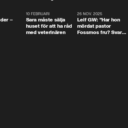
4:24
10 FEBRUARI
4:13
26 NOV. 2025
8:1
der –
Sara måste sälja
Leif GW: ”Har hon
huset för att ha råd
mördat pastor
med veterinären
Fossmos fru? Svar
nej.”