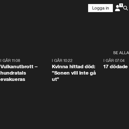
Logga in
SE ALLA
4
I GÅR 11:08
0:27
I GÅR 10:22
1:12
I GÅR 07:04
Vulkanutbrott –
Kvinna hittad död:
17 dödade 
hundratals
”Sonen vill inte gå
evakueras
ut”