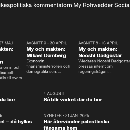
r inrikespolitiska kommentatorn My Rohwedder Soci
27 MAJ
3:51
AVSNITT 9
•
30 APRIL
24:00
AVSNITT 8
•
16 APRIL
25:1
kten:
My och makten:
My och makten:
Mikael Damberg
Nooshi Dadgostar
on
Ekonomin, 
V-ledaren Nooshi Dadgostar
finansministerrollen och 
pressas internt om 
onomin och 
demografikrisen. 
regeringsfrågan.

lisabeth 
Oppositionen ställs till svars 
I Aftonbladets 
ls till svars 
när Socialdemokraternas 
partiledarutfrågning ”My 
stern gästar 
Mikael Damberg gästar My 
och Makten” sätter hon ner 
My och Makten. 
och Makten. 
foten mot kritikerna:

1:06
4 AUGUSTI
1:0
– Vi ställer upp i val. Ska vi 
 du bor
Så blir vädret där du bor
vara med så sitter vi förstås 
25
1:22
NYHETER
•
21 JAN. 2025
0:5
ael – då hyllas
Här återvänder palestinska
fångarna hem