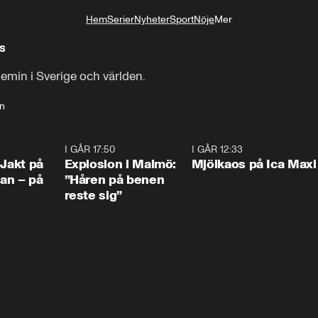
Hem
Serier
Nyheter
Sport
Nöje
Mer
Livsstil
s
min i Sverige och världen.
on
0:33
I GÅR 17:50
1:10
I GÅR 12:33
0:2
 Jakt på
Explosion i Malmö:
Mjölkaos på Ica Maxi
an – på
”Håren på benen
reste sig”