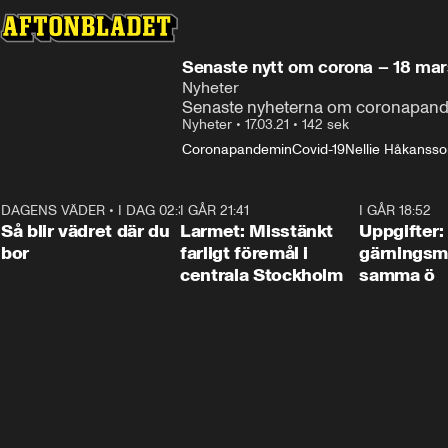
Senaste nytt om corona – 18 mar
Nyheter
Senaste nyheterna om coronapande
Nyheter
•
17.03.21
•
142 sek
Coronapandemin
Covid-19
Nellie Håkanss
DAGENS VÄDER
•
I DAG 02:30
1:06
I GÅR 21:41
0:35
I GÅR 18:52
Så blir vädret där du
Larmet: Misstänkt
Uppgifter:
bor
farligt föremål i
gärningsm
centrala Stockholm
samma ö