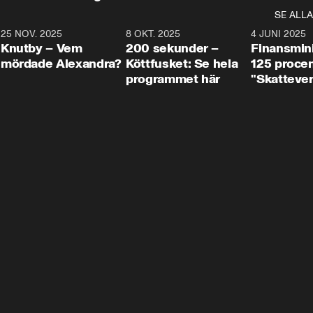
SE ALLA
3
25 NOV. 2025
31:05
8 OKT. 2025
4:29
4 JUNI 2025
Knutby – Vem
200 sekunder –
Finansmin
mördade Alexandra?
Köttfusket: Se hela
125 procent
programmet här
"Skattever
viktig uppg