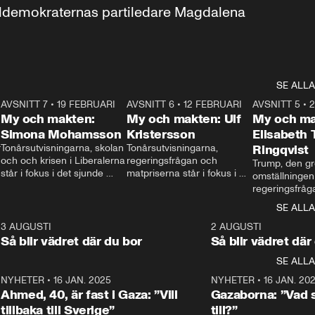
aldemokraternas partiledare Magdalena 
SE ALLA
7
AVSNITT 7
•
19 FEBRUARI
24:30
AVSNITT 6
•
12 FEBRUARI
27:30
AVSNITT 5
•
My och makten:
My och makten: Ulf
My och ma
Simona Mohamsson
Kristersson
Elisabeth
 
Tonårsutvisningarna, skolan 
Tonårsutvisningarna, 
Ringqvist
och och krisen i Liberalerna 
regeringsfrågan och 
Trump, den gr
står i fokus i det sjunde 
matpriserna står i fokus i 
omställningen
avsnittet av ”My och 
det sjätte avsnittet av ”My 
regeringsfråga
makten”. Se när 
och makten”. Se när 
centrum i det 
SE ALLA
Aftonbladets inrikespolitiska 
Aftonbladets inrikespolitiska 
avsnittet av ”
kommentator My 
kommentator My 
6
3 AUGUSTI
1:06
2 AUGUSTI
Makten”. Se nä
Rohwedder ställer 
Rohwedder ställer 
Så blir vädret där du bor
Så blir vädret där
Aftonbladets in
utbildnings- och 
statsminister Ulf Kristersson 
kommentator 
SE ALLA
integrationsminister Simona 
till svars.
Rohwedder stäl
Mohamsson till svars.
Centerpartiets
2
NYHETER
•
16 JAN. 2025
1:01
NYHETER
•
16 JAN. 20
Thand Ring till
Ahmed, 40, är fast i Gaza: ”Vill
Gazaborna: ”Vad s
tillbaka till Sverige”
till?”