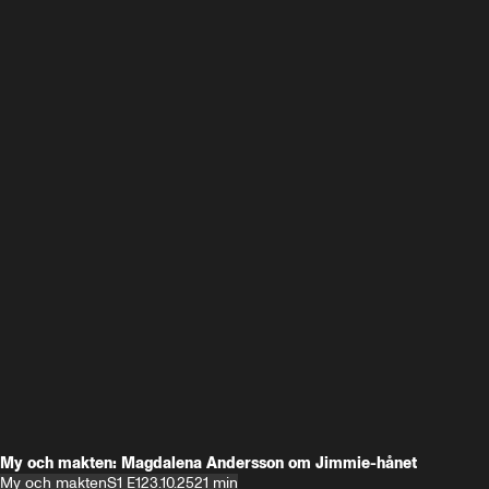
My och makten: Magdalena Andersson om Jimmie-hånet
My och makten
S1 E1
23.10.25
21 min