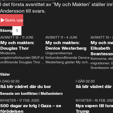
I det första avsnittet av ”My och Makten” ställe
Andersson till svars.
Spela upp
1
Säsong
AVSNITT 12
•
11 JUNI
26:27
AVSNITT 11
•
4 JUNI
23:40
AVSNITT 10
•
My och makten:
My och makten:
My och ma
Douglas Thor
Denice Westerberg
Elisabeth
Moderata 
Ungsvenskarnas 
Svantess
ungdomsförbundet (MUF:s) 
förbundsordförande Denice 
Kvinnorna, ek
ordförande Douglas Thor 
Westerberg gästar My och 
migrationen. E
gästar My och makten. I 
makten. I avsnittet 
Svantesson stäl
avsnittet diskuteras 
diskuteras migrationsfrågan 
när finansmini
Väder
tonårsutvisningarna och hur 
och hur SD ska locka 
Moderaterna ska locka 
kvinnliga väljare. 
I DAG 02:30
1:06
I GÅR 02:30
väljare till valet i höst. 
Så blir vädret där du bor
Så blir vädret där
Senaste om konflikten i Mellanöstern
NYHETER
•
17 FEB. 2025
0:45
NYHETER
•
16 FEB. 20
500 dagar av krig i Gaza – se
Nya vapen till Isr
förödelsen
Trump