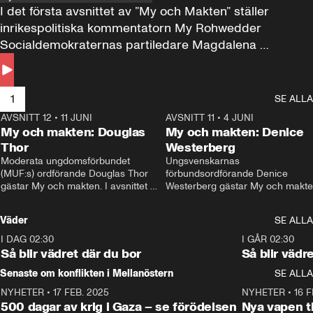
I det första avsnittet av ”My och Makten” ställer 
inrikespolitiska kommentatorn My Rohwedder 
Socialdemokraternas partiledare Magdalena 
Andersson till svars.
1
SE ALLA
AVSNITT 12
•
11 JUNI
26:27
AVSNITT 11
•
4 JUNI
2
My och makten: Douglas
My och makten: Denice
Thor
Westerberg
Moderata ungdomsförbundet 
Ungsvenskarnas 
(MUF:s) ordförande Douglas Thor 
förbundsordförande Denice 
gästar My och makten. I avsnittet 
Westerberg gästar My och makten.
diskuteras tonårsutvisningarna och 
avsnittet diskuteras migrationsfrå
hur Moderaterna ska locka väljare till 
och hur SD ska locka kvinnliga 
Väder
SE ALLA
valet i höst. 
väljare. 
I DAG 02:30
1:06
I GÅR 02:30
Så blir vädret där du bor
Så blir vädr
Senaste om konflikten i Mellanöstern
SE ALLA
NYHETER
•
17 FEB. 2025
0:45
NYHETER
•
16 F
500 dagar av krig i Gaza – se förödelsen
Nya vapen ti