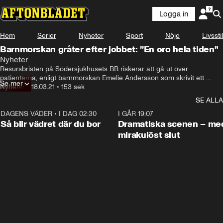
Logga in
Hem
Serier
Nyheter
Sport
Nöje
Livsstil
Barnmorskan gråter efter jobbet: ”En oro hela tiden”
Nyheter
Resursbristen på Södersjukhusets BB riskerar att gå ut över 
patienterna, enligt barnmorskan Emelie Andersson som skrivit ett 
Se mer
inlägg på facebook om situationen.
Nyheter
•
18.03.21
•
153 sek
SE ALLA
DAGENS VÄDER
•
I DAG 02:30
1:06
I GÅR 19:07
Så blir vädret där du bor
Dramatiska scenen – me
mirakulöst slut