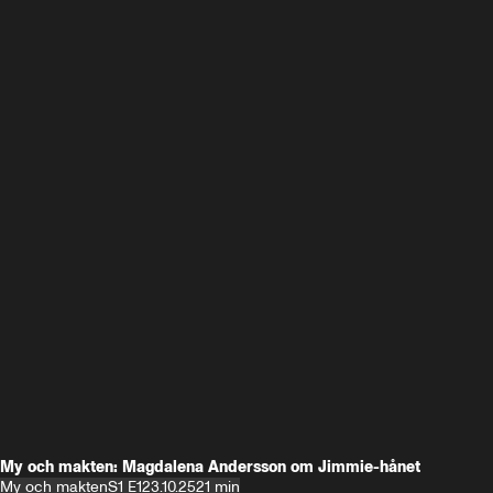
My och makten: Magdalena Andersson om Jimmie-hånet
My och makten
S1 E1
23.10.25
21 min