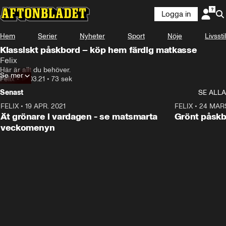
Logga in
Annons
Köp matkassen här!
Hem
Serier
Nyheter
Sport
Nöje
Livsstil
Annons från Felix
Klassiskt påskbord – köp hem färdig matkasse
Felix
Här är allt du behöver.
Se mer
Felix
•
18.03.21
•
73 sek
Senast
SE ALLA
FELIX
•
19 APR. 2021
2:56
FELIX
•
24 MAR
ANNONS
Ät grönare i vardagen - se matsmarta
Grönt påskbo
veckomenyn