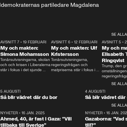
aldemokraternas partiledare Magdalena 
SE ALLA
7
AVSNITT 7
•
19 FEBRUARI
24:30
AVSNITT 6
•
12 FEBRUARI
27:30
AVSNITT 5
•
My och makten:
My och makten: Ulf
My och ma
Simona Mohamsson
Kristersson
Elisabeth
 
Tonårsutvisningarna, skolan 
Tonårsutvisningarna, 
Ringqvist
och och krisen i Liberalerna 
regeringsfrågan och 
Trump, den gr
står i fokus i det sjunde 
matpriserna står i fokus i 
omställningen
avsnittet av ”My och 
det sjätte avsnittet av ”My 
regeringsfråga
makten”. Se när 
och makten”. Se när 
centrum i det 
SE ALLA
Aftonbladets inrikespolitiska 
Aftonbladets inrikespolitiska 
avsnittet av ”
kommentator My 
kommentator My 
6
5 AUGUSTI
1:06
4 AUGUSTI
Makten”. Se nä
Rohwedder ställer 
Rohwedder ställer 
Så blir vädret där du bor
Så blir vädret där
Aftonbladets in
utbildnings- och 
statsminister Ulf Kristersson 
kommentator 
SE ALLA
integrationsminister Simona 
till svars.
Rohwedder stäl
Mohamsson till svars.
Centerpartiets
2
NYHETER
•
16 JAN. 2025
1:01
NYHETER
•
16 JAN. 20
Thand Ring till
Ahmed, 40, är fast i Gaza: ”Vill
Gazaborna: ”Vad s
tillbaka till Sverige”
till?”