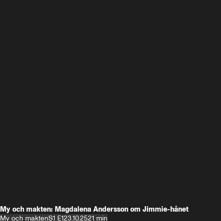
My och makten: Magdalena Andersson om Jimmie-hånet
My och makten
S1 E1
23.10.25
21 min