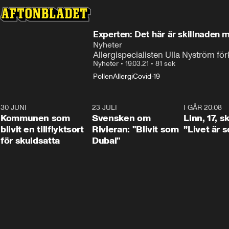
Experten: Det här är skillnaden
Nyheter
Allergispecialisten Ulla Nyström f
Nyheter
•
19.03.21
•
81 sek
Pollen
Allergi
Covid-19
30 JUNI
1:24
23 JULI
1:42
I GÅR 20:08
Kommunen som
Svensken om
Linn, 17, s
blivit en tillflyktsort
Rivieran: "Blivit som
”Livet är 
för skuldsatta
Dubai"