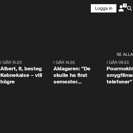
Logga in
SE ALLA
5
I GÅR 15:23
0:54
I GÅR 14:26
1:54
I GÅR 09:53
Albert, 8, besteg
Åklagaren: ”De
Pourmokht
Kebnekaise – vill
skulle ha firat
smygfilma
högre
semester
telefoner”
tillsammans”