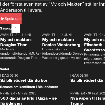
I det första avsnittet av ”My och Makten” ställe
Andersson till svars.
Spela upp
1
Säsong
AVSNITT 12
•
11 JUNI
26:27
AVSNITT 11
•
4 JUNI
23:40
AVSNITT 10
•
My och makten:
My och makten:
My och ma
Douglas Thor
Denice Westerberg
Elisabeth
Moderata 
Ungsvenskarnas 
Svantess
ungdomsförbundet (MUF:s) 
förbundsordförande Denice 
Kvinnorna, ek
ordförande Douglas Thor 
Westerberg gästar My och 
migrationen. E
gästar My och makten. I 
makten. I avsnittet 
Svantesson stäl
avsnittet diskuteras 
diskuteras migrationsfrågan 
när finansmini
Väder
tonårsutvisningarna och hur 
och hur SD ska locka 
Moderaterna ska locka 
kvinnliga väljare. 
I DAG 02:30
1:06
I GÅR 02:30
väljare till valet i höst. 
Så blir vädret där du bor
Så blir vädret där
Senaste om konflikten i Mellanöstern
NYHETER
•
17 FEB. 2025
0:45
NYHETER
•
16 FEB. 20
500 dagar av krig i Gaza – se
Nya vapen till Isr
förödelsen
Trump