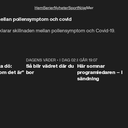
Hem
Serier
Nyheter
Sport
Nöje
Mer
Livsstil
 mellan pollensymptom och covid
örklarar skillnaden mellan pollensymptom och Covid-19.
4:36
DAGENS VÄDER
•
I DAG 02:30
1:06
I GÅR 19:07
0:4
ka dö:
Så blir vädret där du
Här somnar
som det är”
bor
programledaren – i
sändning