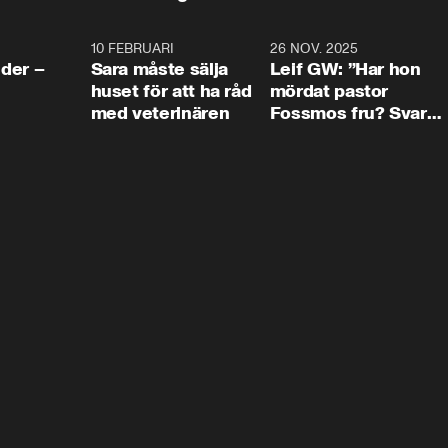
4:24
10 FEBRUARI
4:13
26 NOV. 2025
8:1
der –
Sara måste sälja
Leif GW: ”Har hon
huset för att ha råd
mördat pastor
med veterinären
Fossmos fru? Svar
nej.”