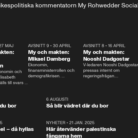
r inrikespolitiska kommentatorn My Rohwedder Soci
27 MAJ
3:51
AVSNITT 9
•
30 APRIL
24:00
AVSNITT 8
•
16 APRIL
25:1
kten:
My och makten:
My och makten:
Mikael Damberg
Nooshi Dadgostar
on
Ekonomin, 
V-ledaren Nooshi Dadgostar
finansministerrollen och 
pressas internt om 
onomin och 
demografikrisen. 
regeringsfrågan.

lisabeth 
Oppositionen ställs till svars 
I Aftonbladets 
ls till svars 
när Socialdemokraternas 
partiledarutfrågning ”My 
stern gästar 
Mikael Damberg gästar My 
och Makten” sätter hon ner 
My och Makten. 
och Makten. 
foten mot kritikerna:

1:06
6 AUGUSTI
1:0
– Vi ställer upp i val. Ska vi 
 du bor
Så blir vädret där du bor
vara med så sitter vi förstås 
25
1:22
NYHETER
•
21 JAN. 2025
0:5
ael – då hyllas
Här återvänder palestinska
fångarna hem