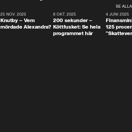
SE ALLA
3
25 NOV. 2025
31:05
8 OKT. 2025
4:29
4 JUNI 2025
Knutby – Vem
200 sekunder –
Finansmin
mördade Alexandra?
Köttfusket: Se hela
125 procent
programmet här
"Skattever
viktig uppg