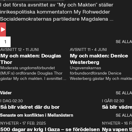
I det första avsnittet av ”My och Makten” ställer 
inrikespolitiska kommentatorn My Rohwedder 
Socialdemokraternas partiledare Magdalena 
Andersson till svars.
1
SE ALLA
AVSNITT 12
•
11 JUNI
26:27
AVSNITT 11
•
4 JUNI
2
My och makten: Douglas
My och makten: Denice
Thor
Westerberg
Moderata ungdomsförbundet 
Ungsvenskarnas 
(MUF:s) ordförande Douglas Thor 
förbundsordförande Denice 
gästar My och makten. I avsnittet 
Westerberg gästar My och makten.
diskuteras tonårsutvisningarna och 
avsnittet diskuteras migrationsfrå
hur Moderaterna ska locka väljare till 
och hur SD ska locka kvinnliga 
Väder
SE ALLA
valet i höst. 
väljare. 
I DAG 02:30
1:06
I GÅR 02:30
Så blir vädret där du bor
Så blir vädr
Senaste om konflikten i Mellanöstern
SE ALLA
NYHETER
•
17 FEB. 2025
0:45
NYHETER
•
16 F
500 dagar av krig i Gaza – se förödelsen
Nya vapen ti