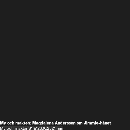
My och makten: Magdalena Andersson om Jimmie-hånet
My och makten
S1 E1
23.10.25
21 min