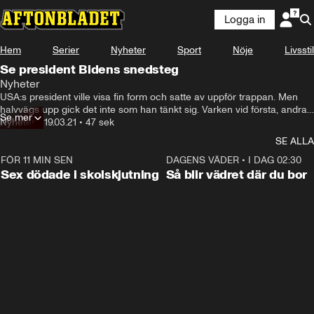
Logga in
Hem
Serier
Nyheter
Sport
Nöje
Livsstil
Se president Bidens snedsteg
Nyheter
USA:s president ville visa fin form och satte av uppför trappan. Men 
halvvägs upp gick det inte som han tänkt sig. Varken vid första, andra 
Se mer
eller tredje försöket.
Nyheter
•
19.03.21
•
47 sek
SE ALLA
FÖR 11 MIN SEN
0:35
DAGENS VÄDER
•
I DAG 02:30
Sex dödade i skolskjutning
Så blir vädret där du bor