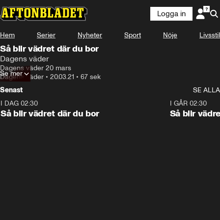
Logga in
Hem
Serier
Nyheter
Sport
Nöje
Livsstil
Så blir vädret där du bor
Dagens väder
Dagens väder 20 mars
Se mer
Dagens väder
•
20.03.21
•
67 sek
Senast
SE ALLA
I DAG 02:30
1:06
I GÅR 02:30
Så blir vädret där du bor
Så blir vädr