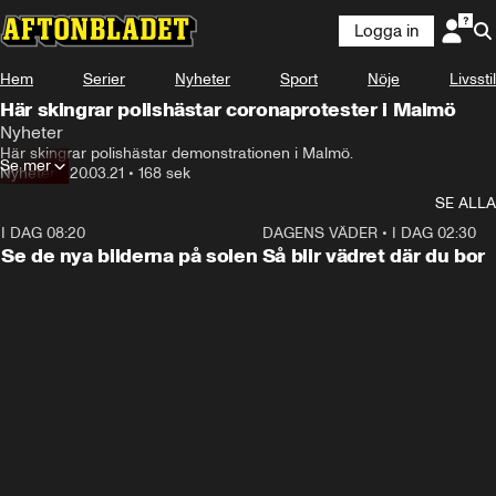
Logga in
Hem
Serier
Nyheter
Sport
Nöje
Livsstil
Här skingrar polishästar coronaprotester i Malmö
Nyheter
Här skingrar polishästar demonstrationen i Malmö.
Se mer
Nyheter
•
20.03.21
•
168 sek
SE ALLA
I DAG 08:20
0:19
DAGENS VÄDER
•
I DAG 02:30
Se de nya bilderna på solen
Så blir vädret där du bor