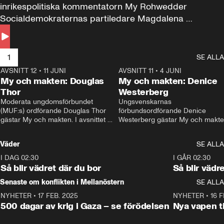
inrikespolitiska kommentatorn My Rohwedder 
Socialdemokraternas partiledare Magdalena 
Andersson till svars.
1
SE ALLA
AVSNITT 12
•
11 JUNI
26:27
AVSNITT 11
•
4 JUNI
2
My och makten: Douglas
My och makten: Denice
Thor
Westerberg
Moderata ungdomsförbundet 
Ungsvenskarnas 
(MUF:s) ordförande Douglas Thor 
förbundsordförande Denice 
gästar My och makten. I avsnittet 
Westerberg gästar My och makten.
diskuteras tonårsutvisningarna och 
avsnittet diskuteras migrationsfrå
hur Moderaterna ska locka väljare till 
och hur SD ska locka kvinnliga 
Väder
SE ALLA
valet i höst. 
väljare. 
I DAG 02:30
1:06
I GÅR 02:30
Så blir vädret där du bor
Så blir vädr
Senaste om konflikten i Mellanöstern
SE ALLA
NYHETER
•
17 FEB. 2025
0:45
NYHETER
•
16 F
500 dagar av krig i Gaza – se förödelsen
Nya vapen ti