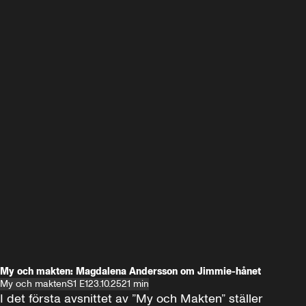
My och makten: Magdalena Andersson om Jimmie-hånet
My och makten
S1 E1
23.10.25
21 min
I det första avsnittet av ”My och Makten” ställer 