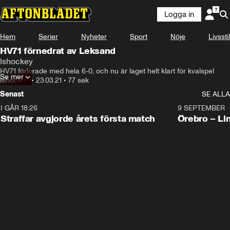
Logga in
Hem
Serier
Nyheter
Sport
Nöje
Livsstil
HV71 förnedrat av Leksand
Ishockey
HV71 förlorade med hela 6-0, och nu är laget helt klart för kvalspel
Se mer
Ishockey
•
23.03.21
•
77 sek
Senast
SE ALLA
I GÅR 18:26
2:19
9 SEPTEMBER
Plus
Straffar avgjorde årets första match
Örebro – Li