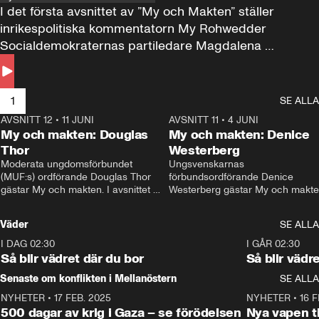
I det första avsnittet av ”My och Makten” ställer 
inrikespolitiska kommentatorn My Rohwedder 
Socialdemokraternas partiledare Magdalena 
Andersson till svars.
1
SE ALLA
AVSNITT 12
•
11 JUNI
26:27
AVSNITT 11
•
4 JUNI
2
My och makten: Douglas
My och makten: Denice
Thor
Westerberg
Moderata ungdomsförbundet 
Ungsvenskarnas 
(MUF:s) ordförande Douglas Thor 
förbundsordförande Denice 
gästar My och makten. I avsnittet 
Westerberg gästar My och makten.
diskuteras tonårsutvisningarna och 
avsnittet diskuteras migrationsfrå
hur Moderaterna ska locka väljare till 
och hur SD ska locka kvinnliga 
Väder
SE ALLA
valet i höst. 
väljare. 
I DAG 02:30
1:06
I GÅR 02:30
Så blir vädret där du bor
Så blir vädr
Senaste om konflikten i Mellanöstern
SE ALLA
NYHETER
•
17 FEB. 2025
0:45
NYHETER
•
16 F
500 dagar av krig i Gaza – se förödelsen
Nya vapen ti