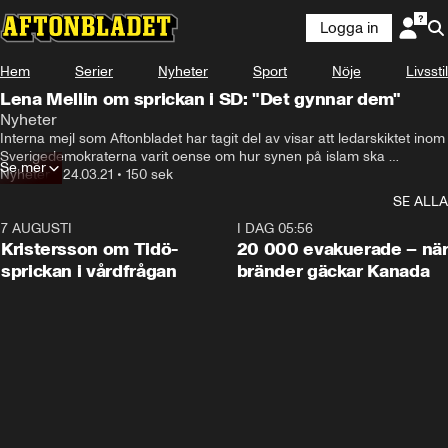
Logga in
Hem
Serier
Nyheter
Sport
Nöje
Livsstil
Lena Mellin om sprickan i SD: "Det gynnar dem"
Nyheter
Interna mejl som Aftonbladet har tagit del av visar att ledarskiktet inom 
Sverigedemokraterna varit oense om hur synen på islam ska 
Se mer
kommuniceras. Men Aftonbladets inrikespolitiska kommentator Lena 
Nyheter
•
24.03.21
•
150 sek
Mellin tror i grunden att partitopparna delar en negativ syn på 
SE ALLA
religionen.

– De tycker inte att det här är något som hör hemma i Sverige, säger 
7 AUGUSTI
0:42
I DAG 05:56
hon.
Kristersson om Tidö-
20 000 evakuerade – nä
sprickan i vårdfrågan
bränder gäckar Kanada