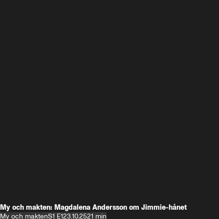
My och makten: Magdalena Andersson om Jimmie-hånet
My och makten
S1 E1
23.10.25
21 min