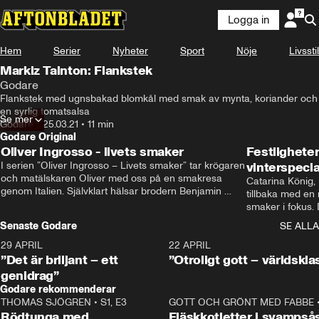
Logga in
Hem
Serier
Nyheter
Sport
Nöje
Livsstil
Markiz Tainton: Flankstek
Godare
Flankstek med ugnsbakad blomkål med smak av mynta, koriander och 
en syrlig tomatsalsa
Se mer
Godare
•
25.03.21
•
11 min
Godare Original
Oliver Ingrosso - livets smaker
Festlighete
I serien ”Oliver Ingrosso – Livets smaker” tar krögaren 
vinterspecia
och matälskaren Oliver med oss på en smakresa 
Catarina König, 
genom Italien. Självklart hälsar brodern Benjamin 
tillbaka med en
Ingrosso på i Rom.
smaker i fokus. D
julfavoriter och 
Senaste Godare
SE ALLA
succé.
29 APRIL
0:50
22 APRIL
”Det är briljant – ett
”Otroligt gott – världskla
genidrag”
Godare rekommenderar
THOMAS SJÖGREN
•
S1, E3
13:56
GOTT OCH GRÖNT MED FABBE
Rödtunga med
Fläskkotletter i svampså