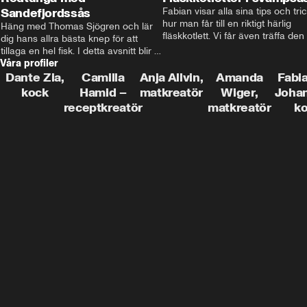
Sandefjordssås
Fabian visar alla sina tips och tric
hur man får till en riktigt härlig 
Häng med Thomas Sjögren och lär 
fläskkotlett. Vi får även träffa den 
dig hans allra bästa knep för att 
före detta schlagerkungen Fredrik
tillaga en hel fisk. I detta avsnitt blir 
som lämnat stan och sadlat om till
Våra profiler
de helstekt rödtunga med 
grisbonde på Gotland.
sandefjordssås och en magisk sallad 
Dante Zia,
Camilla
Anja Allvin,
Amanda
Fabia
på pepparrot och äpple.
kock
Hamid –
matkreatör
Wiger,
Joha
receptkreatör
matkreatör
k