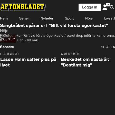
Logga in
Hem
Serier
Nyheter
Sport
Nöje
Livsstil
Sängbråket spårar ur i ”Gift vid första ögonkastet”
Nöje
Plötsligt ryker ”Gift vid första ögonkastet”-paret ihop inför tv-kamerorna.
Se mer
Nöje
•
25.03.21
•
63 sek
Senaste
SE ALLA
6 AUGUSTI
1:04
4 AUGUSTI
Lasse Holm sätter plus på
Beskedet om nästa år:
livet
”Bestämt mig”