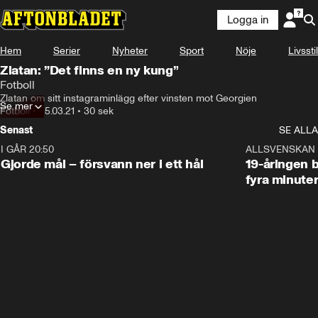
Logga in
Hem
Serier
Nyheter
Sport
Nöje
Livsstil
Zlatan: ”Det finns en ny kung”
Fotboll
Zlatan om sitt instagraminlägg efter vinsten mot Georgien
Se mer
Fotboll
•
25.03.21
•
30 sek
Senast
SE ALLA
I GÅR 20:50
0:31
ALLSVENSKAN
Gjorde mål – försvann ner i ett hål
19-åringen b
fyra minute