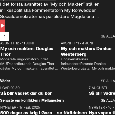
I det första avsnittet av ”My och Makten” ställer 
inrikespolitiska kommentatorn My Rohwedder 
Socialdemokraternas partiledare Magdalena 
Andersson till svars.
1
SE ALLA
AVSNITT 12
•
11 JUNI
26:27
AVSNITT 11
•
4 JUNI
2
My och makten: Douglas
My och makten: Denice
Thor
Westerberg
Moderata ungdomsförbundet 
Ungsvenskarnas 
(MUF:s) ordförande Douglas Thor 
förbundsordförande Denice 
gästar My och makten. I avsnittet 
Westerberg gästar My och makten.
diskuteras tonårsutvisningarna och 
avsnittet diskuteras migrationsfrå
hur Moderaterna ska locka väljare till 
och hur SD ska locka kvinnliga 
Väder
SE ALLA
valet i höst. 
väljare. 
I GÅR 02:30
1:06
7 AUGUSTI
Så blir vädret där du bor
Så blir vädr
Senaste om konflikten i Mellanöstern
SE ALLA
NYHETER
•
17 FEB. 2025
0:45
NYHETER
•
16 F
500 dagar av krig i Gaza – se förödelsen
Nya vapen ti