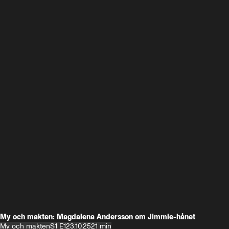
My och makten: Magdalena Andersson om Jimmie-hånet
My och makten
S1 E1
23.10.25
21 min