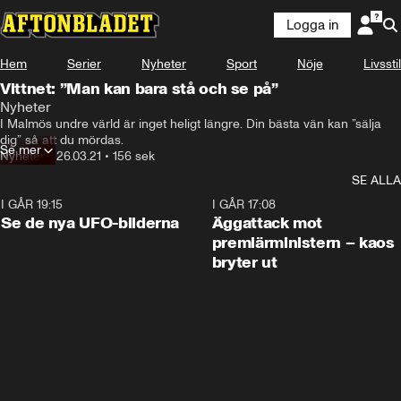
Logga in
Hem
Serier
Nyheter
Sport
Nöje
Livsstil
Vittnet: ”Man kan bara stå och se på”
Nyheter
I Malmös undre värld är inget heligt längre. Din bästa vän kan ”sälja 
dig” så att du mördas.
Se mer
Nyheter
•
26.03.21
•
156 sek
SE ALLA
I GÅR 19:15
0:36
I GÅR 17:08
Se de nya UFO-bilderna
Äggattack mot
premiärministern – kaos
bryter ut