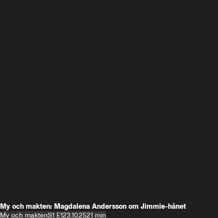
My och makten: Magdalena Andersson om Jimmie-hånet
My och makten
S1 E1
23.10.25
21 min