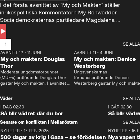
I det första avsnittet av ”My och Makten” ställer 
inrikespolitiska kommentatorn My Rohwedder 
Socialdemokraternas partiledare Magdalena 
Andersson till svars.
1
SE ALLA
AVSNITT 12
•
11 JUNI
26:27
AVSNITT 11
•
4 JUNI
2
My och makten: Douglas
My och makten: Denice
Thor
Westerberg
Moderata ungdomsförbundet 
Ungsvenskarnas 
(MUF:s) ordförande Douglas Thor 
förbundsordförande Denice 
gästar My och makten. I avsnittet 
Westerberg gästar My och makten.
diskuteras tonårsutvisningarna och 
avsnittet diskuteras migrationsfrå
hur Moderaterna ska locka väljare till 
och hur SD ska locka kvinnliga 
Väder
SE ALLA
valet i höst. 
väljare. 
I DAG 02:30
1:06
I GÅR 02:30
Så blir vädret där du bor
Så blir vädr
Senaste om konflikten i Mellanöstern
SE ALLA
NYHETER
•
17 FEB. 2025
0:45
NYHETER
•
16 F
500 dagar av krig i Gaza – se förödelsen
Nya vapen ti