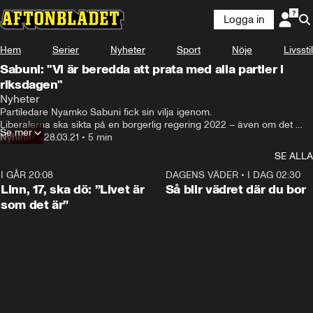
Logga in
Hem
Serier
Nyheter
Sport
Nöje
Livsstil
Sabuni: "Vi är beredda att prata med alla partier i
riksdagen"
Nyheter
Partiledare Nyamko Sabuni fick sin vilja igenom.

Liberalerna ska sikta på en borgerlig regering 2022 – även om det 
Se mer
kräver aktivt stöd från Sverigedemokraterna.
Nyheter
•
28.03.21
•
5 min
SE ALLA
I GÅR 20:08
4:38
DAGENS VÄDER
•
I DAG 02:30
Linn, 17, ska dö: ”Livet är
Så blir vädret där du bor
som det är”