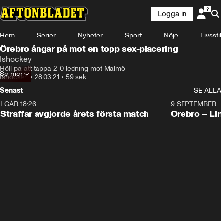
Logga in
Hem
Serier
Nyheter
Sport
Nöje
Livsstil
Örebro ångar på mot en topp sex-placering
Ishockey
Höll på att tappa 2-0 ledning mot Malmö
Se mer
Ishockey
•
28.03.21
•
59 sek
Senast
SE ALLA
I GÅR 18:26
2:19
9 SEPTEMBER
Plus
Straffar avgjorde årets första match
Örebro – Li