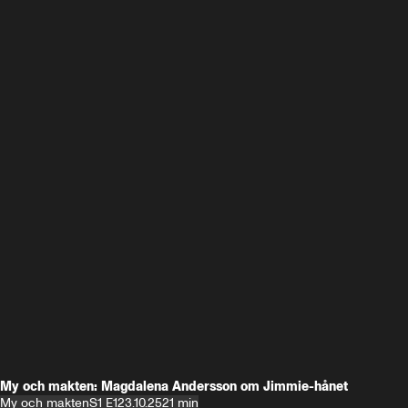
My och makten: Magdalena Andersson om Jimmie-hånet
My och makten
S1 E1
23.10.25
21 min