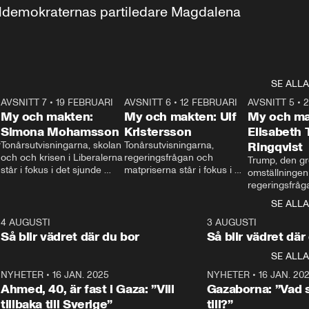
aldemokraternas partiledare Magdalena 
SE ALLA
7
AVSNITT 7
•
19 FEBRUARI
24:30
AVSNITT 6
•
12 FEBRUARI
27:30
AVSNITT 5
•
My och makten:
My och makten: Ulf
My och ma
Simona Mohamsson
Kristersson
Elisabeth
 
Tonårsutvisningarna, skolan 
Tonårsutvisningarna, 
Ringqvist
och och krisen i Liberalerna 
regeringsfrågan och 
Trump, den gr
står i fokus i det sjunde 
matpriserna står i fokus i 
omställningen
avsnittet av ”My och 
det sjätte avsnittet av ”My 
regeringsfråga
makten”. Se när 
och makten”. Se när 
centrum i det 
SE ALLA
Aftonbladets inrikespolitiska 
Aftonbladets inrikespolitiska 
avsnittet av ”
kommentator My 
kommentator My 
6
4 AUGUSTI
1:06
3 AUGUSTI
Makten”. Se nä
Rohwedder ställer 
Rohwedder ställer 
Så blir vädret där du bor
Så blir vädret där
Aftonbladets in
utbildnings- och 
statsminister Ulf Kristersson 
kommentator 
SE ALLA
integrationsminister Simona 
till svars.
Rohwedder stäl
Mohamsson till svars.
Centerpartiets
2
NYHETER
•
16 JAN. 2025
1:01
NYHETER
•
16 JAN. 20
Thand Ring till
Ahmed, 40, är fast i Gaza: ”Vill
Gazaborna: ”Vad s
tillbaka till Sverige”
till?”