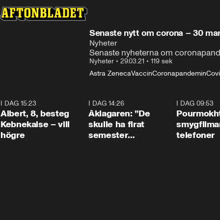
Senaste nytt om corona – 30 ma
Nyheter
Senaste nyheterna om coronapande
Nyheter
•
29.03.21
•
119 sek
Astra Zeneca
Vaccin
Coronapandemin
Covi
I DAG 15:23
0:54
I DAG 14:26
1:54
I DAG 09:53
Albert, 8, besteg
Åklagaren: ”De
Pourmokht
Kebnekaise – vill
skulle ha firat
smygfilma
högre
semester
telefoner
tillsammans”