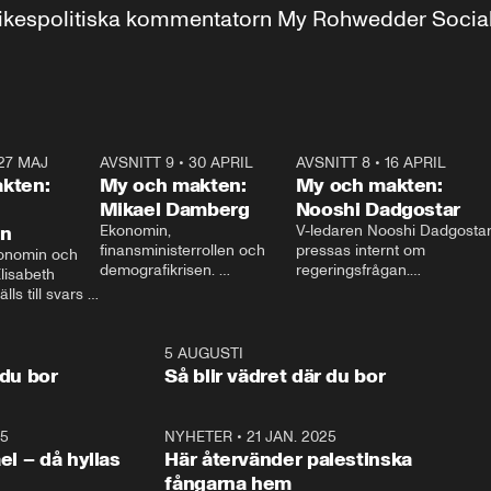
r inrikespolitiska kommentatorn My Rohwedder Soci
27 MAJ
3:51
AVSNITT 9
•
30 APRIL
24:00
AVSNITT 8
•
16 APRIL
25:1
kten:
My och makten:
My och makten:
Mikael Damberg
Nooshi Dadgostar
on
Ekonomin, 
V-ledaren Nooshi Dadgostar
finansministerrollen och 
pressas internt om 
onomin och 
demografikrisen. 
regeringsfrågan.

lisabeth 
Oppositionen ställs till svars 
I Aftonbladets 
ls till svars 
när Socialdemokraternas 
partiledarutfrågning ”My 
stern gästar 
Mikael Damberg gästar My 
och Makten” sätter hon ner 
My och Makten. 
och Makten. 
foten mot kritikerna:

1:06
5 AUGUSTI
1:0
– Vi ställer upp i val. Ska vi 
 du bor
Så blir vädret där du bor
vara med så sitter vi förstås 
25
1:22
NYHETER
•
21 JAN. 2025
0:5
ael – då hyllas
Här återvänder palestinska
fångarna hem