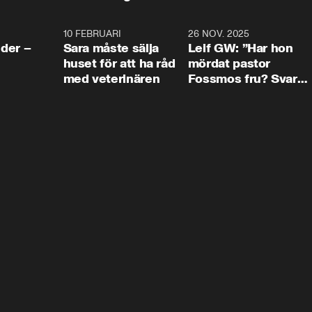
4:24
10 FEBRUARI
4:13
26 NOV. 2025
8:1
der –
Sara måste sälja
Leif GW: ”Har hon
huset för att ha råd
mördat pastor
med veterinären
Fossmos fru? Svar
nej.”