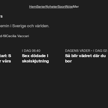
Hem
Serier
Nyheter
Sport
Nöje
Mer
Livsstil
rs
min i Sverige och världen.
d-19
Cecilia Vaccari
1:36
I DAG 06:40
0:47
DAGENS VÄDER
•
I DAG 02
1:0
ari: S
Sex dödade i
Så blir vädret där du
r våra
skolskjutning
bor