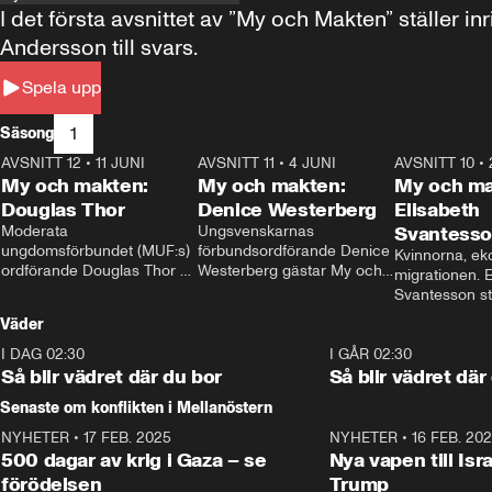
I det första avsnittet av ”My och Makten” ställe
Andersson till svars.
Spela upp
1
Säsong
AVSNITT 12
•
11 JUNI
26:27
AVSNITT 11
•
4 JUNI
23:40
AVSNITT 10
•
My och makten:
My och makten:
My och ma
Douglas Thor
Denice Westerberg
Elisabeth
Moderata 
Ungsvenskarnas 
Svantess
ungdomsförbundet (MUF:s) 
förbundsordförande Denice 
Kvinnorna, ek
ordförande Douglas Thor 
Westerberg gästar My och 
migrationen. E
gästar My och makten. I 
makten. I avsnittet 
Svantesson stäl
avsnittet diskuteras 
diskuteras migrationsfrågan 
när finansmini
Väder
tonårsutvisningarna och hur 
och hur SD ska locka 
Moderaterna ska locka 
kvinnliga väljare. 
I DAG 02:30
1:06
I GÅR 02:30
väljare till valet i höst. 
Så blir vädret där du bor
Så blir vädret där
Senaste om konflikten i Mellanöstern
NYHETER
•
17 FEB. 2025
0:45
NYHETER
•
16 FEB. 20
500 dagar av krig i Gaza – se
Nya vapen till Isr
förödelsen
Trump