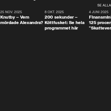
SE ALLA
3
25 NOV. 2025
31:05
8 OKT. 2025
4:29
4 JUNI 2025
Knutby – Vem
200 sekunder –
Finansmin
mördade Alexandra?
Köttfusket: Se hela
125 procent
programmet här
"Skattever
viktig uppg