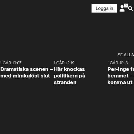
Logga in
SE ALLA
:30
6
I GÅR 19:07
0:42
I GÅR 12:19
0:45
I GÅR 10:16
Dramatiska scenen –
Här knockas
Per-Inge fa
med mirakulöst slut
politikern på
hemmet – 
stranden
komma ut