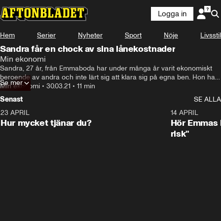
Logga in
Hem
Serier
Nyheter
Sport
Nöje
Livsstil
Sandra får en chock av sina lånekostnader
Min ekonomi
Sandra, 27 år, från Emmaboda har under många år varit ekonomiskt 
beroende av andra och inte lärt sig att klara sig på egna ben. Hon har 
Se mer
till synes noll koll på sin ekonomi och slösar tusenlappar hon inte äger 
Min ekonomi
•
30.03.21
•
11 min
på veteranbilar och nätshopping.  Sandra har utgifter på hisnande 79 
Senast
SE ALLA
200 kr varje månad men en inkomst på ringa 18 000 kr.
23 APRIL
1:08
14 APRIL
Hur mycket tjänar du?
Hör Emmas bä
risk"