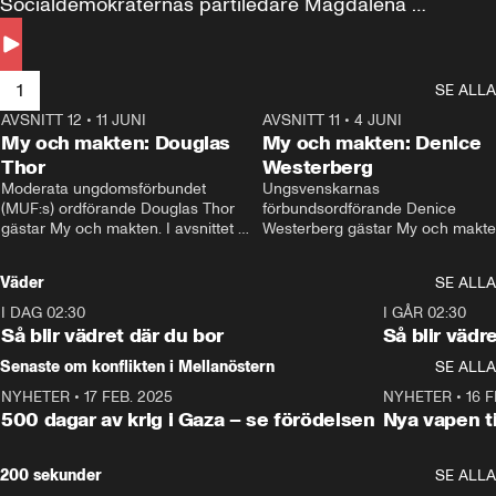
Socialdemokraternas partiledare Magdalena 
Andersson till svars.
1
SE ALLA
AVSNITT 12
•
11 JUNI
26:27
AVSNITT 11
•
4 JUNI
2
My och makten: Douglas
My och makten: Denice
Thor
Westerberg
Moderata ungdomsförbundet 
Ungsvenskarnas 
(MUF:s) ordförande Douglas Thor 
förbundsordförande Denice 
gästar My och makten. I avsnittet 
Westerberg gästar My och makten.
diskuteras tonårsutvisningarna och 
avsnittet diskuteras migrationsfrå
hur Moderaterna ska locka väljare till 
och hur SD ska locka kvinnliga 
Väder
SE ALLA
valet i höst. 
väljare. 
I DAG 02:30
1:06
I GÅR 02:30
Så blir vädret där du bor
Så blir vädr
Senaste om konflikten i Mellanöstern
SE ALLA
NYHETER
•
17 FEB. 2025
0:45
NYHETER
•
16 F
500 dagar av krig i Gaza – se förödelsen
Nya vapen ti
200 sekunder
SE ALLA