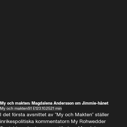
My och makten: Magdalena Andersson om Jimmie-hånet
My och makten
S1 E1
23.10.25
21 min
I det första avsnittet av ”My och Makten” ställer 
inrikespolitiska kommentatorn My Rohwedder 