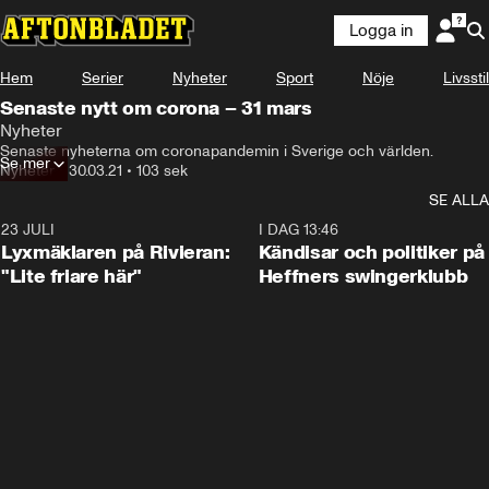
Logga in
Hem
Serier
Nyheter
Sport
Nöje
Livsstil
Senaste nytt om corona – 31 mars
Nyheter
Senaste nyheterna om coronapandemin i Sverige och världen.
Se mer
Nyheter
•
30.03.21
•
103 sek
SE ALLA
23 JULI
2:02
I DAG 13:46
Lyxmäklaren på Rivieran:
Kändisar och politiker på
"Lite friare här"
Heffners swingerklubb