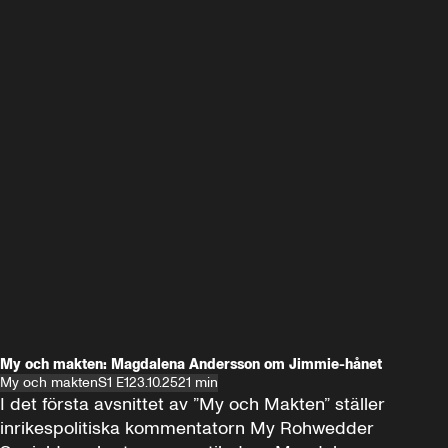
My och makten: Magdalena Andersson om Jimmie-hånet
My och makten
S1 E1
23.10.25
21 min
I det första avsnittet av ”My och Makten” ställer 
inrikespolitiska kommentatorn My Rohwedder 