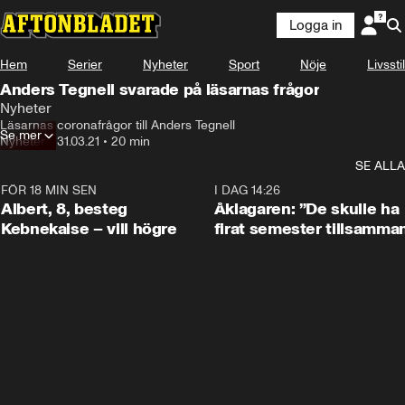
Logga in
Hem
Serier
Nyheter
Sport
Nöje
Livsstil
Anders Tegnell svarade på läsarnas frågor
Nyheter
Läsarnas coronafrågor till Anders Tegnell
Se mer
Nyheter
•
31.03.21
•
20 min
SE ALLA
FÖR 18 MIN SEN
0:54
I DAG 14:26
Albert, 8, besteg
Åklagaren: ”De skulle ha
Kebnekaise – vill högre
firat semester tillsamma