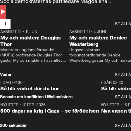
Socialdemokraternas partiledare Magdalena 
Andersson till svars.
1
SE ALLA
AVSNITT 12
•
11 JUNI
26:27
AVSNITT 11
•
4 JUNI
2
My och makten: Douglas
My och makten: Denice
Thor
Westerberg
Moderata ungdomsförbundet 
Ungsvenskarnas 
(MUF:s) ordförande Douglas Thor 
förbundsordförande Denice 
gästar My och makten. I avsnittet 
Westerberg gästar My och makten.
diskuteras tonårsutvisningarna och 
avsnittet diskuteras migrationsfrå
hur Moderaterna ska locka väljare till 
och hur SD ska locka kvinnliga 
Väder
SE ALLA
valet i höst. 
väljare. 
I DAG 02:30
1:06
I GÅR 02:30
Så blir vädret där du bor
Så blir vädr
Senaste om konflikten i Mellanöstern
SE ALLA
NYHETER
•
17 FEB. 2025
0:45
NYHETER
•
16 F
500 dagar av krig i Gaza – se förödelsen
Nya vapen ti
200 sekunder
SE ALLA