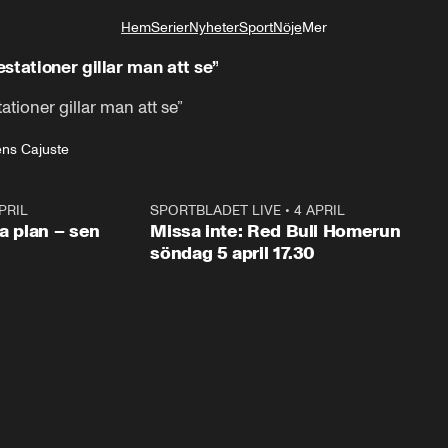
Hem
Serier
Nyheter
Sport
Nöje
Mer
Livsstil
stationer gillar man att se”
tioner gillar man att se”
ens Cajuste
PRIL
1:03
SPORTBLADET LIVE
•
4 APRIL
1:0
va plan – sen
Missa inte: Red Bull Homerun
söndag 5 april 17.30