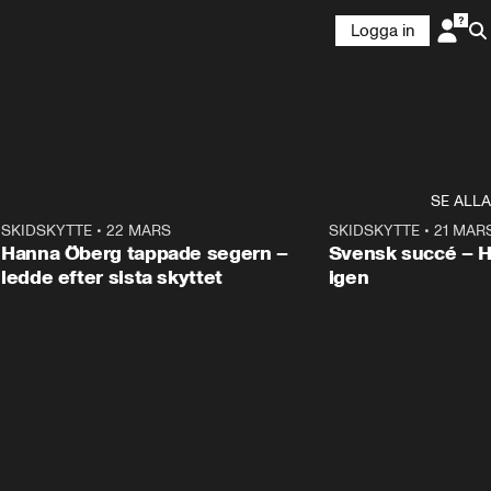
Logga in
SE ALLA
9
SKIDSKYTTE
•
22 MARS
0:55
SKIDSKYTTE
•
21 MAR
Hanna Öberg tappade segern –
Svensk succé – 
ledde efter sista skyttet
igen