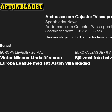
Andersson om Cajuste: ”Vissa pre
Sportbladet News
Andersson om Cajuste: ”Vissa presta
Sportbladet News
•
31.03.21
•
56 sek
Herrlandslaget i fotboll
Janne Andersson
J
Senast
EUROPA LEAGUE
•
20 MAJ
1:32
EUROPA LEAGUE
•
9 A
Victor Nilsson Lindelöf vinner
Självmål från hal
Europa League med sitt Aston Villa
skadad