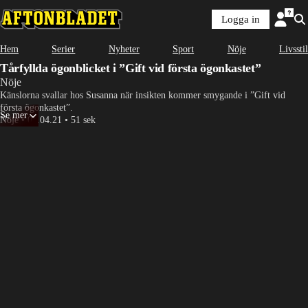
Logga in
Något gick fel
Hem
Serier
Nyheter
Sport
Nöje
Livsstil
Denna videofil kan inte spelas.
Tårfyllda ögonblicket i ”Gift vid första ögonkastet”
Fel kod
:
232011
Nöje
Ladda om
Känslorna svallar hos Susanna när insikten kommer smygande i ”Gift vid 
första ögonkastet”.
Se mer
Nöje
•
01.04.21
•
51 sek