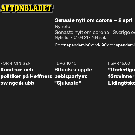
Senaste nytt om corona – 2 april
Nyheter
Senaste nytt om corona i Sverige o
Nyheter
•
01.04.21
•
164 sek
Coronapandemin
Covid-19
Coronapandemin
FÖR 4 MIN SEN
0:55
I DAG 10:40
1:01
I GÅR 15:00
Kändisar och
Rituals släppte
”Underliga
politiker på Heffners
bebisparfym:
försvinner
swingerklubb
”Sjukaste”
Lidingösko