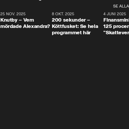
SE ALLA
3
25 NOV. 2025
31:05
8 OKT. 2025
4:29
4 JUNI 2025
Knutby – Vem
200 sekunder –
Finansmin
mördade Alexandra?
Köttfusket: Se hela
125 procent
programmet här
"Skattever
viktig uppg