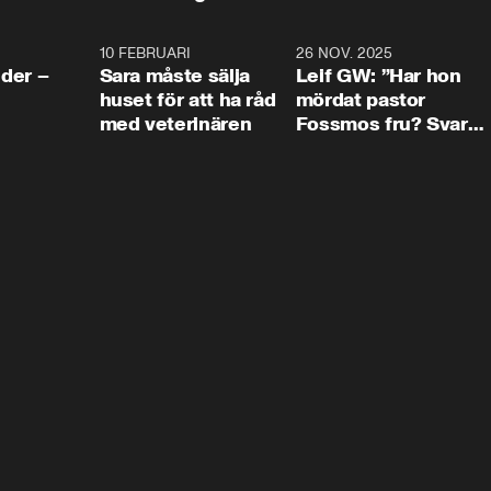
4:24
10 FEBRUARI
4:13
26 NOV. 2025
8:1
der –
Sara måste sälja
Leif GW: ”Har hon
huset för att ha råd
mördat pastor
med veterinären
Fossmos fru? Svar
nej.”