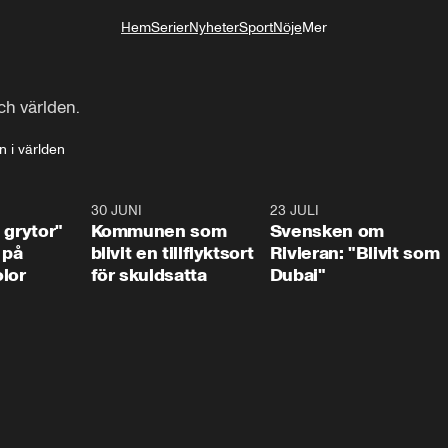
Hem
Serier
Nyheter
Sport
Nöje
Mer
Livsstil
ch världen.
 i världen
1:07
30 JUNI
1:24
23 JULI
1:4
 grytor"
Kommunen som
Svensken om
 på
blivit en tillflyktsort
Rivieran: "Blivit som
lor
för skuldsatta
Dubai"