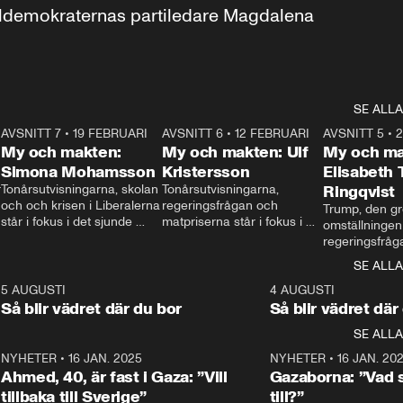
aldemokraternas partiledare Magdalena 
SE ALLA
7
AVSNITT 7
•
19 FEBRUARI
24:30
AVSNITT 6
•
12 FEBRUARI
27:30
AVSNITT 5
•
My och makten:
My och makten: Ulf
My och ma
Simona Mohamsson
Kristersson
Elisabeth
 
Tonårsutvisningarna, skolan 
Tonårsutvisningarna, 
Ringqvist
och och krisen i Liberalerna 
regeringsfrågan och 
Trump, den gr
står i fokus i det sjunde 
matpriserna står i fokus i 
omställningen
avsnittet av ”My och 
det sjätte avsnittet av ”My 
regeringsfråga
makten”. Se när 
och makten”. Se när 
centrum i det 
SE ALLA
Aftonbladets inrikespolitiska 
Aftonbladets inrikespolitiska 
avsnittet av ”
kommentator My 
kommentator My 
6
5 AUGUSTI
1:06
4 AUGUSTI
Makten”. Se nä
Rohwedder ställer 
Rohwedder ställer 
Så blir vädret där du bor
Så blir vädret där
Aftonbladets in
utbildnings- och 
statsminister Ulf Kristersson 
kommentator 
SE ALLA
integrationsminister Simona 
till svars.
Rohwedder stäl
Mohamsson till svars.
Centerpartiets
2
NYHETER
•
16 JAN. 2025
1:01
NYHETER
•
16 JAN. 20
Thand Ring till
Ahmed, 40, är fast i Gaza: ”Vill
Gazaborna: ”Vad s
tillbaka till Sverige”
till?”