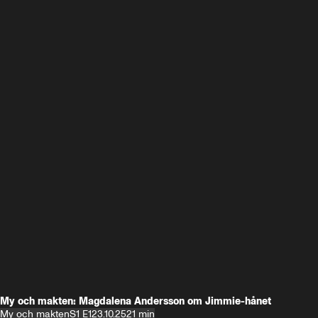
My och makten: Magdalena Andersson om Jimmie-hånet
My och makten
S1 E1
23.10.25
21 min