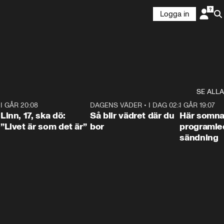
Logga in
SE ALLA
2
I GÅR 20:08
4:36
DAGENS VÄDER
•
I DAG 02:30
1:06
I GÅR 19:07
Linn, 17, ska dö:
Så blir vädret där du
Här somna
”Livet är som det är”
bor
programled
sändning