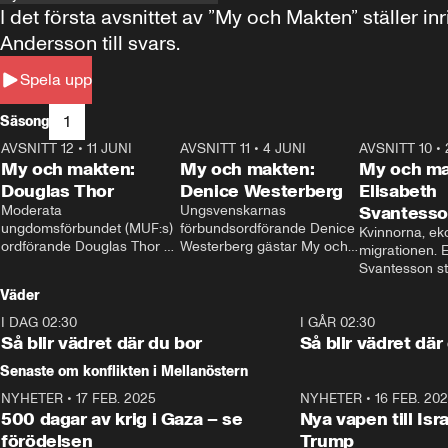
I det första avsnittet av ”My och Makten” ställe
Andersson till svars.
Spela upp
1
Säsong
AVSNITT 12
•
11 JUNI
26:27
AVSNITT 11
•
4 JUNI
23:40
AVSNITT 10
•
My och makten:
My och makten:
My och ma
Douglas Thor
Denice Westerberg
Elisabeth
Moderata 
Ungsvenskarnas 
Svantess
ungdomsförbundet (MUF:s) 
förbundsordförande Denice 
Kvinnorna, ek
ordförande Douglas Thor 
Westerberg gästar My och 
migrationen. E
gästar My och makten. I 
makten. I avsnittet 
Svantesson stäl
avsnittet diskuteras 
diskuteras migrationsfrågan 
när finansmini
Väder
tonårsutvisningarna och hur 
och hur SD ska locka 
Moderaterna ska locka 
kvinnliga väljare. 
I DAG 02:30
1:06
I GÅR 02:30
väljare till valet i höst. 
Så blir vädret där du bor
Så blir vädret där
Senaste om konflikten i Mellanöstern
NYHETER
•
17 FEB. 2025
0:45
NYHETER
•
16 FEB. 20
500 dagar av krig i Gaza – se
Nya vapen till Isr
förödelsen
Trump