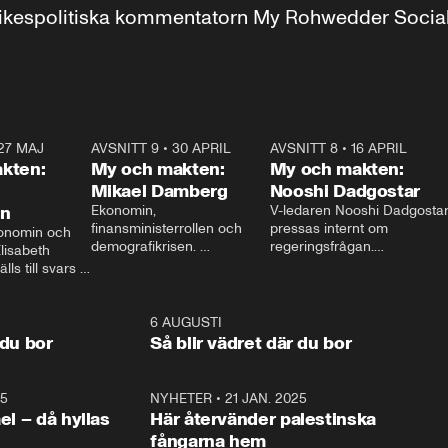
r inrikespolitiska kommentatorn My Rohwedder Soci
27 MAJ
3:51
AVSNITT 9
•
30 APRIL
24:00
AVSNITT 8
•
16 APRIL
25:1
kten:
My och makten:
My och makten:
Mikael Damberg
Nooshi Dadgostar
on
Ekonomin, 
V-ledaren Nooshi Dadgostar
finansministerrollen och 
pressas internt om 
onomin och 
demografikrisen. 
regeringsfrågan.

lisabeth 
Oppositionen ställs till svars 
I Aftonbladets 
ls till svars 
när Socialdemokraternas 
partiledarutfrågning ”My 
stern gästar 
Mikael Damberg gästar My 
och Makten” sätter hon ner 
My och Makten. 
och Makten. 
foten mot kritikerna:

1:06
6 AUGUSTI
1:0
– Vi ställer upp i val. Ska vi 
 du bor
Så blir vädret där du bor
vara med så sitter vi förstås 
25
1:22
NYHETER
•
21 JAN. 2025
0:5
ael – då hyllas
Här återvänder palestinska
fångarna hem