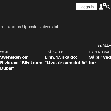
Logga in
rn Lund på Uppsala Universitet.
SE ALLA
4
23 JULI
1:42
I GÅR 20:08
4:36
DAGENS VÄD
Svensken om
Linn, 17, ska dö:
Så blir väd
Rivieran: "Blivit som
”Livet är som det är”
bor
Dubai"