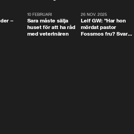
4:24
10 FEBRUARI
4:13
26 NOV. 2025
8:1
der –
Sara måste sälja
Leif GW: ”Har hon
huset för att ha råd
mördat pastor
med veterinären
Fossmos fru? Svar
nej.”