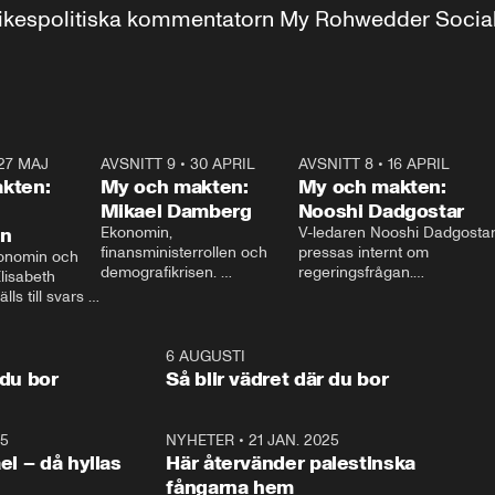
r inrikespolitiska kommentatorn My Rohwedder Soci
27 MAJ
3:51
AVSNITT 9
•
30 APRIL
24:00
AVSNITT 8
•
16 APRIL
25:1
kten:
My och makten:
My och makten:
Mikael Damberg
Nooshi Dadgostar
on
Ekonomin, 
V-ledaren Nooshi Dadgostar
finansministerrollen och 
pressas internt om 
onomin och 
demografikrisen. 
regeringsfrågan.

lisabeth 
Oppositionen ställs till svars 
I Aftonbladets 
ls till svars 
när Socialdemokraternas 
partiledarutfrågning ”My 
stern gästar 
Mikael Damberg gästar My 
och Makten” sätter hon ner 
My och Makten. 
och Makten. 
foten mot kritikerna:

1:06
6 AUGUSTI
1:0
– Vi ställer upp i val. Ska vi 
 du bor
Så blir vädret där du bor
vara med så sitter vi förstås 
25
1:22
NYHETER
•
21 JAN. 2025
0:5
ael – då hyllas
Här återvänder palestinska
fångarna hem