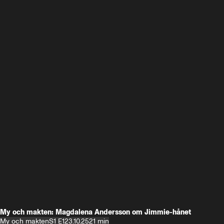
My och makten: Magdalena Andersson om Jimmie-hånet
My och makten
S1 E1
23.10.25
21 min