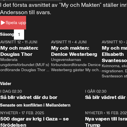
I det första avsnittet av ”My och Makten” ställe
Andersson till svars.
Spela upp
1
Säsong
AVSNITT 12
•
11 JUNI
26:27
AVSNITT 11
•
4 JUNI
23:40
AVSNITT 10
•
My och makten:
My och makten:
My och ma
Douglas Thor
Denice Westerberg
Elisabeth
Moderata 
Ungsvenskarnas 
Svantess
ungdomsförbundet (MUF:s) 
förbundsordförande Denice 
Kvinnorna, ek
ordförande Douglas Thor 
Westerberg gästar My och 
migrationen. E
gästar My och makten. I 
makten. I avsnittet 
Svantesson stäl
avsnittet diskuteras 
diskuteras migrationsfrågan 
när finansmini
Väder
tonårsutvisningarna och hur 
och hur SD ska locka 
Moderaterna ska locka 
kvinnliga väljare. 
I DAG 02:30
1:06
I GÅR 02:30
väljare till valet i höst. 
Så blir vädret där du bor
Så blir vädret där
Senaste om konflikten i Mellanöstern
NYHETER
•
17 FEB. 2025
0:45
NYHETER
•
16 FEB. 20
500 dagar av krig i Gaza – se
Nya vapen till Isr
förödelsen
Trump