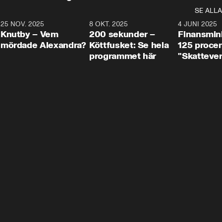
SE ALLA
3
25 NOV. 2025
31:05
8 OKT. 2025
4:29
4 JUNI 2025
Knutby – Vem
200 sekunder –
Finansmin
mördade Alexandra?
Köttfusket: Se hela
125 procent
programmet här
"Skattever
viktig uppg