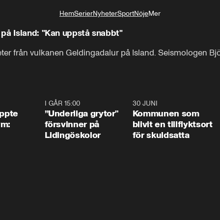
Hem
Serier
Nyheter
Sport
Nöje
Mer
Livsstil
på Island: "Kan uppstå snabbt"
ter från vulkanen Geldingadalur på Island. Seismologen Bjö
1:01
I GÅR 15:00
1:07
30 JUNI
1:2
äppte
”Underliga grytor"
Kommunen som
ym:
försvinner på
blivit en tillflyktsort
Lidingöskolor
för skuldsatta