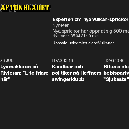
Experten om nya vulkan-sprickor 
Nyheter
Nya sprickor har öppnat sig 500 me
Nyheter
•
05.04.21
•
9 min
Uppsala universitet
Island
Vulkaner
23 JULI
2:02
I DAG 13:46
0:55
I DAG 10:40
Lyxmäklaren på
Kändisar och
Rituals sl
Rivieran: "Lite friare
politiker på Heffners
bebisparf
här"
swingerklubb
”Sjukaste”