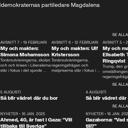
aldemokraternas partiledare Magdalena 
SE ALLA
7
AVSNITT 7
•
19 FEBRUARI
24:30
AVSNITT 6
•
12 FEBRUARI
27:30
AVSNITT 5
•
My och makten:
My och makten: Ulf
My och ma
Simona Mohamsson
Kristersson
Elisabeth
 
Tonårsutvisningarna, skolan 
Tonårsutvisningarna, 
Ringqvist
och och krisen i Liberalerna 
regeringsfrågan och 
Trump, den gr
står i fokus i det sjunde 
matpriserna står i fokus i 
omställningen
avsnittet av ”My och 
det sjätte avsnittet av ”My 
regeringsfråga
makten”. Se när 
och makten”. Se när 
centrum i det 
SE ALLA
Aftonbladets inrikespolitiska 
Aftonbladets inrikespolitiska 
avsnittet av ”
kommentator My 
kommentator My 
6
5 AUGUSTI
1:06
4 AUGUSTI
Makten”. Se nä
Rohwedder ställer 
Rohwedder ställer 
Så blir vädret där du bor
Så blir vädret där
Aftonbladets in
utbildnings- och 
statsminister Ulf Kristersson 
kommentator 
SE ALLA
integrationsminister Simona 
till svars.
Rohwedder stäl
Mohamsson till svars.
Centerpartiets
2
NYHETER
•
16 JAN. 2025
1:01
NYHETER
•
16 JAN. 20
Thand Ring till
Ahmed, 40, är fast i Gaza: ”Vill
Gazaborna: ”Vad s
tillbaka till Sverige”
till?”