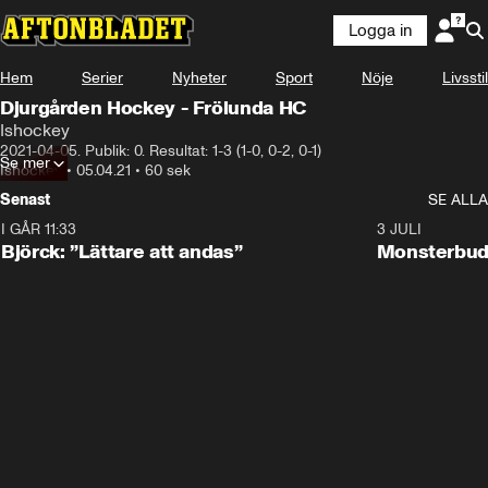
Logga in
Hem
Serier
Nyheter
Sport
Nöje
Livsstil
Djurgården Hockey - Frölunda HC
Ishockey
2021-04-05. Publik: 0. Resultat: 1-3 (1-0, 0-2, 0-1)
Se mer
Ishockey
•
05.04.21
•
60 sek
Senast
SE ALLA
I GÅR 11:33
2:08
3 JULI
Björck: ”Lättare att andas”
Monsterbud 