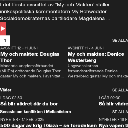
I det första avsnittet av ”My och Makten” ställer 
inrikespolitiska kommentatorn My Rohwedder 
Socialdemokraternas partiledare Magdalena 
Andersson till svars.
1
SE ALLA
AVSNITT 12
•
11 JUNI
26:27
AVSNITT 11
•
4 JUNI
2
My och makten: Douglas
My och makten: Denice
Thor
Westerberg
Moderata ungdomsförbundet 
Ungsvenskarnas 
(MUF:s) ordförande Douglas Thor 
förbundsordförande Denice 
gästar My och makten. I avsnittet 
Westerberg gästar My och makten.
diskuteras tonårsutvisningarna och 
avsnittet diskuteras migrationsfrå
hur Moderaterna ska locka väljare till 
och hur SD ska locka kvinnliga 
Väder
SE ALLA
valet i höst. 
väljare. 
I DAG 02:30
1:06
I GÅR 02:30
Så blir vädret där du bor
Så blir vädr
Senaste om konflikten i Mellanöstern
SE ALLA
NYHETER
•
17 FEB. 2025
0:45
NYHETER
•
16 F
500 dagar av krig i Gaza – se förödelsen
Nya vapen ti