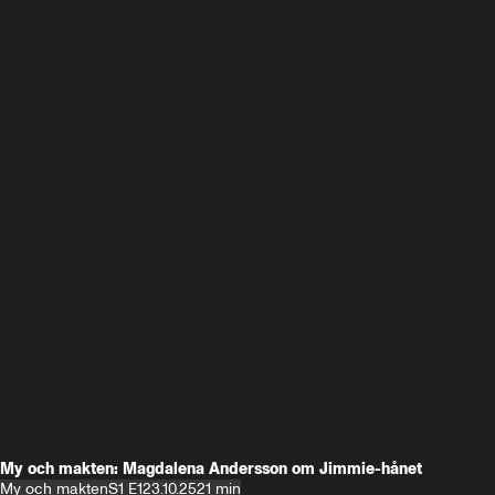
My och makten: Magdalena Andersson om Jimmie-hånet
My och makten
S1 E1
23.10.25
21 min