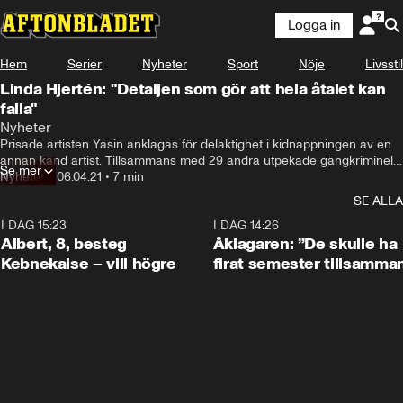
Logga in
Hem
Serier
Nyheter
Sport
Nöje
Livsstil
Linda Hjertén: "Detaljen som gör att hela åtalet kan
falla"
Nyheter
Prisade artisten Yasin anklagas för delaktighet i kidnappningen av en 
annan känd artist. Tillsammans med 29 andra utpekade gängkriminella 
Se mer
står han nu åtalade för människorov och i rättegången ska en lång rad 
Nyheter
•
06.04.21
•
7 min
grova brott avhandlas.

SE ALLA
35 dagar har avsatts till förhandlingarna som inleds i dag. På grund av 
I DAG 15:23
0:54
I DAG 14:26
pandemin kommer rättegången hållas på flera platser i Stockholm, 
Albert, 8, besteg
Åklagaren: ”De skulle ha
bland annat i Södertörns tingsrätt och i säkerhetssalen på tingsrätten 
Kebnekaise – vill högre
firat semester tillsamma
på Kungsholmen.

Aftonbladets Linda Hjerten är på plats