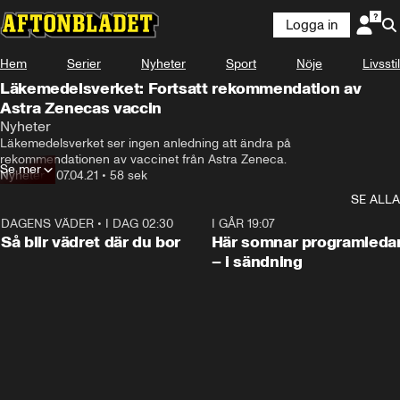
Logga in
Hem
Serier
Nyheter
Sport
Nöje
Livsstil
Läkemedelsverket: Fortsatt rekommendation av
Astra Zenecas vaccin
Nyheter
Läkemedelsverket ser ingen anledning att ändra på 
rekommendationen av vaccinet från Astra Zeneca.
Se mer
Nyheter
•
07.04.21
•
58 sek
SE ALLA
DAGENS VÄDER
•
I DAG 02:30
1:06
I GÅR 19:07
Så blir vädret där du bor
Här somnar programleda
– i sändning