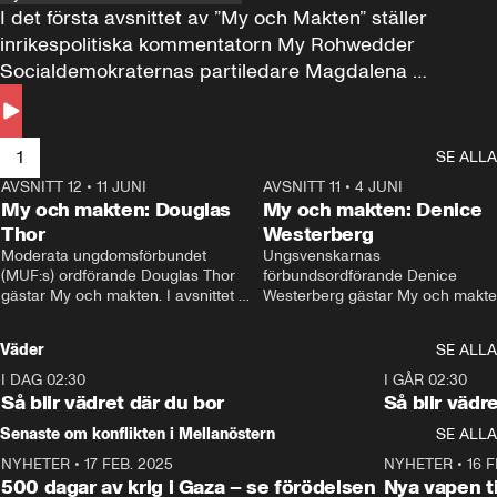
I det första avsnittet av ”My och Makten” ställer 
inrikespolitiska kommentatorn My Rohwedder 
Socialdemokraternas partiledare Magdalena 
Andersson till svars.
1
SE ALLA
AVSNITT 12
•
11 JUNI
26:27
AVSNITT 11
•
4 JUNI
2
My och makten: Douglas
My och makten: Denice
Thor
Westerberg
Moderata ungdomsförbundet 
Ungsvenskarnas 
(MUF:s) ordförande Douglas Thor 
förbundsordförande Denice 
gästar My och makten. I avsnittet 
Westerberg gästar My och makten.
diskuteras tonårsutvisningarna och 
avsnittet diskuteras migrationsfrå
hur Moderaterna ska locka väljare till 
och hur SD ska locka kvinnliga 
Väder
SE ALLA
valet i höst. 
väljare. 
I DAG 02:30
1:06
I GÅR 02:30
Så blir vädret där du bor
Så blir vädr
Senaste om konflikten i Mellanöstern
SE ALLA
NYHETER
•
17 FEB. 2025
0:45
NYHETER
•
16 F
500 dagar av krig i Gaza – se förödelsen
Nya vapen ti