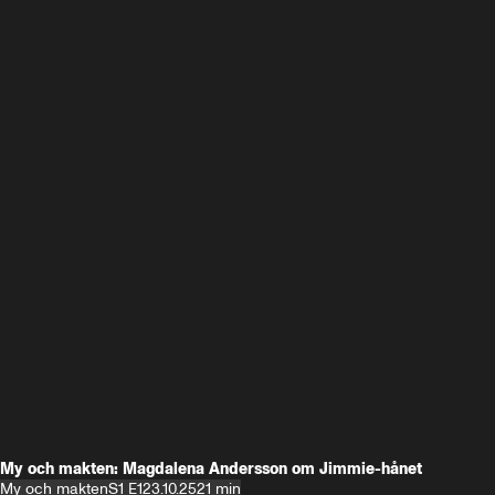
My och makten: Magdalena Andersson om Jimmie-hånet
My och makten
S1 E1
23.10.25
21 min