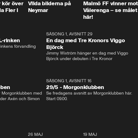
kör över
Vilda bilderna på
Malmö FF vinner mot
a Fier i
Neymar
Vålerenga – se målet
här!
1:04
SÄSONG 1, AVSNITT 29
17:3
L-rinken
En dag med Tre Kronors Viggo
inkens förvandling
Björck
Jimmy Wixtröm hänger en dag med Viggo 
Björck under debuten i Tre Kronor
SÄSONG 1, AVSNITT 16
bben
29/5 - Morgonklubben
av Morgonklubben med 
Se fredagens avsnitt av Morgonklubben här. 
nder Axén och Simon 
Start 09.00. 
0:30
26 MAJ
0:31
19 MAJ
0:4