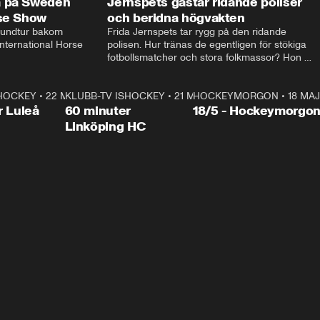
a på Sweden
Jernspets gästar ridande poliser
rse Show
och beridna högvakten
rundtur bakom 
Frida Jernspets tar rygg på den ridande 
ternational Horse 
polisen. Hur tränas de egentligen för stökiga 
fotbollsmatcher och stora folkmassor? Hon 
hälsar även på hos beridna högvakten, som 
den här dagen ska byta av högvakten, som 
SHOCKEY
1:00:28
•
22 MAJ
KLUBB-TV ISHOCKEY
vaktar slottet.
1:00:18
•
21 MAJ
HOCKEYMORGON
•
18 MAJ
Plus
r Luleå
60 minuter
18/5 - Hockeymorgo
Linköping HC