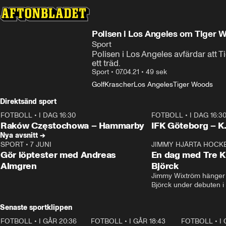
Polisen i Los Angeles om Tiger 
Sport
Polisen i Los Angeles avfärdar att 
ett träd.
Sport
•
07.04.21
•
49 sek
Golf
Krascher
Los Angeles
Tiger Woods
Direktsänd sport
FOTBOLL
•
I DAG 16:30
FOTBOLL
•
I DAG 16:3
Plus
Plus
Raków Częstochowa – Hammarby
IFK Göteborg – K
Nya avsnitt →
SPORT
•
7 JUNI
16:36
JIMMY HJÄRTA HOCK
Gör löptester med Andreas
En dag med Tre K
Almgren
Björck
Jimmy Wixtröm hänger 
Björck under debuten i
Senaste sportklippen
FOTBOLL
•
I GÅR 20:36
1:30
FOTBOLL
•
I GÅR 18:43
0:46
FOTBOLL
•
I