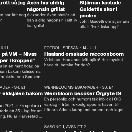
trött så jag
Axén har aldrig
Stjärnan kastade
någonsin grillat
Guidettis skor i
 har fått nog 
Alexander Axén påstår att 
poolen
ln
han aldrig någonsin i sitt liv 
John Guidetti om stjärnans 
har grillat
utfall: ”Fick fiska upp”
 JULI
36:52
FOTBOLLSRESAN
•
14 JULI
0:3
 på VM – Nivas
Haaland orsakade raccoonboom
yper i kroppen”
Vi hittade Haalands tvättbjörn! Hur mycket 
hade du betalat för den?
list en matchdag på 
esan bakom kulisserna 
på semifinalen mellan Frankrike och Spanien. 
ADER
•
S4, E1
32:14
WERNBLOOMS ESKAPADER
•
S3, E4
33:1
Plus
 eldsjälen bakom
Wernbloom besöker Örgryte IS
En personlig och humoristisk inblick i ÖIS 
vardag – från frukostgruppens haveri till 
i 2021 till 75 spelare i 
tränare Addes kamp mot cancer och laget 
de ett 35+-lag för att 
som siktar mot Allsvenskan.
ing. Nu är Harvestad 
ch Wernbloom kliver 
14:14
SÄSONG 1, AVSNITT 2
24:5