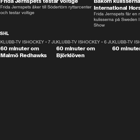
Frida Jernspets testar voltige
Bakom kulissern
Frida Jernspets åker till Södertörn ryttarcenter 
International Ho
och testar voltige
Frida Jernspets får en 
kulisserna på Sweden In
Show
SHL
KLUBB-TV ISHOCKEY
1:02:53
•
7 JUNI
KLUBB-TV ISHOCKEY
1:00:59
•
6 JUNI
KLUBB-TV I
Plus
Plus
60 minuter om
60 minuter om
60 minute
Malmö Redhawks
Björklöven