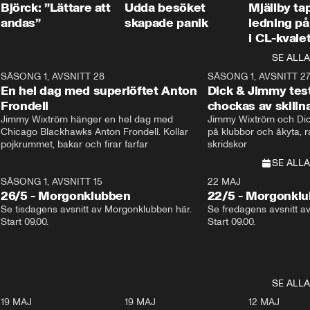
Björck: ”Lättare att
Udda besöket
Mjällby t
andas”
skapade panik
ledning på 
i CL-kvale
SE ALLA
8
SÄSONG 1, AVSNITT 28
20:38
SÄSONG 1, AVSNITT 2
Plus
En hel dag med superlöftet Anton
Dick & Jimmy test
Frondell
chockas av skill
Jimmy Wixtröm hänger en hel dag med 
Jimmy Wixtröm och Dick
Chicago Blackhawks Anton Frondell. Kollar 
på klubbor och åkyta, r
pojkrummet, bakar och firar farfar
skridskor 
SE ALLA
SÄSONG 1, AVSNITT 15
22 MAJ
26/5 - Morgonklubben
22/5 - Morgonkl
Se tisdagens avsnitt av Morgonklubben här. 
Se fredagens avsnitt a
Start 09.00. 
Start 09.00. 
SE ALLA
3
19 MAJ
0:39
19 MAJ
0:34
12 MAJ