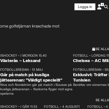
Logga in
forne golfstjärnan kraschade mot 
SE ALLA
ISHOCKEY
•
I MORGON 15:40
FOTBOLL
•
LÖRDAG 11
Plus
Plus
Västerås – Leksand
Chelsea – AC M
3
FOTBOLLSRESAN
•
13 MAJ
33:19
FOTBOLLSRESAN
•
S5
Går på match på kusliga
Exklusivt: Träffar
jättearenan: ”Väldigt speciellt”
Tunisien
Niva och Nordström går på match i Sousse på 
Berättar om sönernas tu
kusliga jättearenan – flaskorna flyger mot egna 
spelarna 
SE ALLA
1
ISHOCKEY
•
I GÅR 11:33
2:08
FOTBOLL
•
4 AUGUSTI
0:21
FOTBOLL
•
4