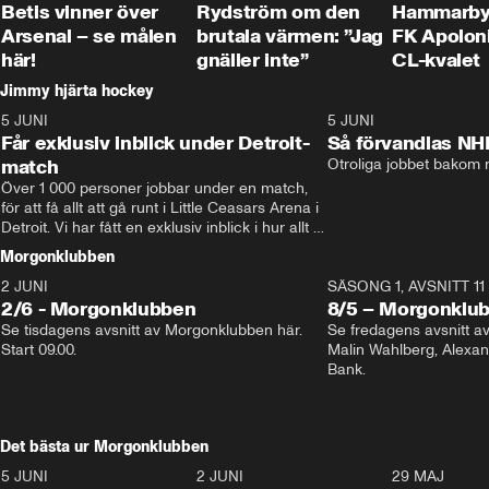
Betis vinner över
Rydström om den
Hammarby 
Arsenal – se målen
brutala värmen: ”Jag
FK Apoloni
här!
gnäller inte”
CL-kvalet
Jimmy hjärta hockey
5 JUNI
11:14
5 JUNI
Får exklusiv inblick under Detroit-
Så förvandlas NH
match
Otroliga jobbet bakom r
Över 1 000 personer jobbar under en match, 
för att få allt att gå runt i Little Ceasars Arena i 
Detroit. Vi har fått en exklusiv inblick i hur allt 
fungerar inför och under match i världens 
Morgonklubben
bästa hockeyliga
2 JUNI
SÄSONG 1, AVSNITT 11
2/6 - Morgonklubben
8/5 – Morgonklu
Se tisdagens avsnitt av Morgonklubben här. 
Se fredagens avsnitt 
Start 09.00. 
Malin Wahlberg, Alexa
Bank. 
Det bästa ur Morgonklubben
5 JUNI
0:44
2 JUNI
0:26
29 MAJ