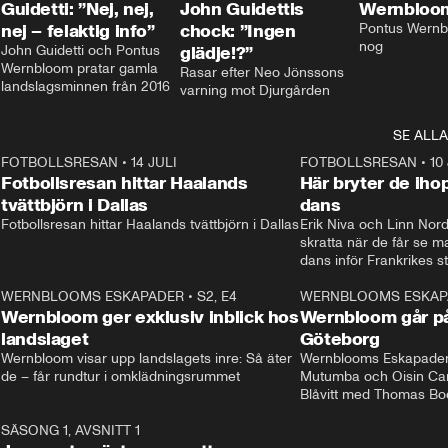
Guidetti: ”Nej, nej,
John Guidettis
Wernbloom
nej – felaktig info”
chock: ”Ingen
Pontus Wernbl
nog
John Guidetti och Pontus 
glädje!?”
Wernbloom pratar gamla 
Rasar efter Neo Jönssons 
landslagsminnen från 2016
varning mot Djurgården
SE ALLA
8
FOTBOLLSRESAN
•
14 JULI
41:35
FOTBOLLSRESAN
•
10
Fotbollsresan hittar Haalands
Här bryter de ih
tvättbjörn i Dallas
dans
Fotbollsresan hittar Haalands tvättbjörn i Dallas
Erik Niva och Linn Nord
skratta när de får se 
dans inför Frankrikes st
VM-kvartsfinalen. 
4
WERNBLOOMS ESKAPADER
•
S2, E4
24:20
WERNBLOOMS ESKAP
Plus
Wernbloom ger exklusiv inblick hos
Wernbloom går på
landslaget
Göteborg
Wernbloom visar upp landslagets inre: Så äter 
Wernblooms Eskapader:
de – får rundtur i omklädningsrummet
Mutumba och Oisin Cant
Blåvitt med Thomas Bo
0
SÄSONG 1, AVSNITT 1
25:12