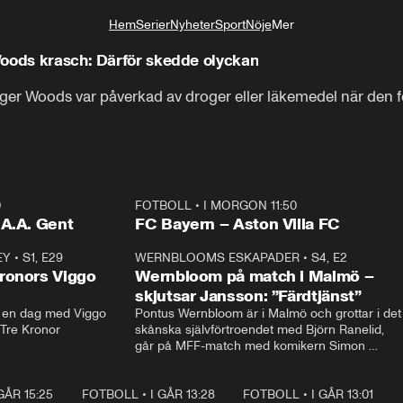
Hem
Serier
Nyheter
Sport
Nöje
Mer
Livsstil
Woods krasch: Därför skedde olyckan
Tiger Woods var påverkad av droger eller läkemedel när den 
0
FOTBOLL
•
I MORGON 11:50
Plus
.A.A. Gent
FC Bayern – Aston Villa FC
EY
•
S1, E29
17:38
WERNBLOOMS ESKAPADER
•
S4, E2
38:2
ronors Viggo
Wernbloom på match i Malmö –
skjutsar Jansson: ”Färdtjänst”
en dag med Viggo 
Pontus Wernbloom är i Malmö och grottar i det 
 Tre Kronor
skånska självförtroendet med Björn Ranelid, 
går på MFF-match med komikern Simon 
”Chippen” Svensson och hjälper skadade 
stjärnbacken Pontus Jansson hem. 
 GÅR 15:25
1:31
FOTBOLL
•
I GÅR 13:28
0:22
FOTBOLL
•
I GÅR 13:01
1:3