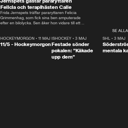
Jernspets gästar pararyttaren
Felicia och terapihästen Calle
Frida Jernspets träffar pararyttaren Felicia 
Grimmenhag, som fick sina ben amputerade 
efter en bilolycka. Sen åker hon vidare till ett 
vård- och omsorgsboende med den 76 
SE ALLA
centimeter höga terapihästen Calle.
HOCKEYMORGON
•
11 MAJ
ISHOCKEY
•
3 MAJ
0:22
SHL
•
3 MAJ
n
11/5 - Hockeymorgon
Festade sönder
Söderströ
pokalen: ”Käkade
mentala 
upp dem”