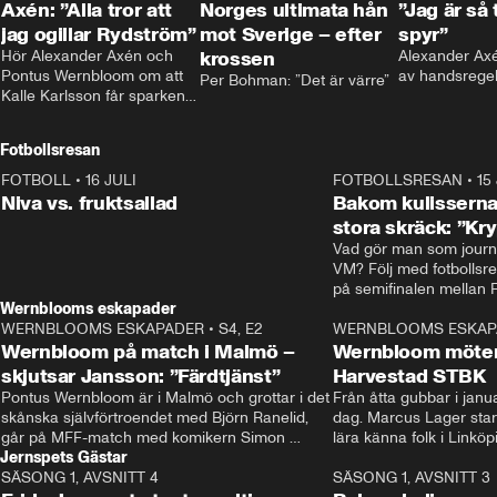
Axén: ”Alla tror att
Norges ultimata hån
”Jag är så 
jag ogillar Rydström”
mot Sverige – efter
spyr”
Hör Alexander Axén och 
krossen
Alexander Axén
Pontus Wernbloom om att 
av handsrege
Per Bohman: ”Det är värre”
Kalle Karlsson får sparken 
från Bajen och att Henrik 
Rydström tar över
Fotbollsresan
FOTBOLL
•
16 JULI
0:44
FOTBOLLSRESAN
•
15
Niva vs. fruktsallad
Bakom kulisserna
stora skräck: ”Kr
Vad gör man som journa
VM? Följ med fotbollsr
Wernblooms eskapader
WERNBLOOMS ESKAPADER
•
S4, E2
38:23
WERNBLOOMS ESKAP
Wernbloom på match i Malmö –
Wernbloom möter
skjutsar Jansson: ”Färdtjänst”
Harvestad STBK
Pontus Wernbloom är i Malmö och grottar i det 
Från åtta gubbar i januar
skånska självförtroendet med Björn Ranelid, 
dag. Marcus Lager starta
går på MFF-match med komikern Simon 
lära känna folk i Linköp
Jernspets Gästar
”Chippen” Svensson och hjälper skadade 
STBK en institution – o
SÄSONG 1, AVSNITT 4
stjärnbacken Pontus Jansson hem. 
13:37
rakt in i värmen.
SÄSONG 1, AVSNITT 3