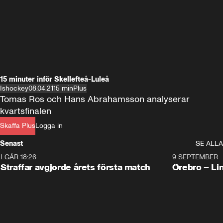
15 minuter inför Skellefteå-Luleå
Ishockey
08.04.21
15 min
Plus
Tomas Ros och Hans Abrahamsson analyserar 
kvartsfinalen
Skaffa Plus
Logga in
Senast
SE ALLA
I GÅR 18:26
2:19
9 SEPTEMBER
Plus
Straffar avgjorde årets första match
Örebro – Li