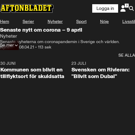
Logga in
Hem
Serier
Nyheter
Sport
Nöje
Livsstil
Senaste nytt om corona – 9 april
Nyheter
Senaste nyheterna om coronapandemin i Sverige och världen.
Se mer
Nyheter
•
08.04.21
•
113 sek
SE ALLA
30 JUNI
1:24
23 JULI
Kommunen som blivit en
Svensken om Rivieran:
tillflyktsort för skuldsatta
"Blivit som Dubai"