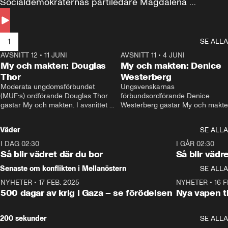
Socialdemokraternas partiledare Magdalena 
Andersson till svars.
1
SE ALLA
AVSNITT 12
•
11 JUNI
26:27
AVSNITT 11
•
4 JUNI
2
My och makten: Douglas
My och makten: Denice
Thor
Westerberg
Moderata ungdomsförbundet 
Ungsvenskarnas 
(MUF:s) ordförande Douglas Thor 
förbundsordförande Denice 
gästar My och makten. I avsnittet 
Westerberg gästar My och makten.
diskuteras tonårsutvisningarna och 
avsnittet diskuteras migrationsfrå
hur Moderaterna ska locka väljare till 
och hur SD ska locka kvinnliga 
Väder
SE ALLA
valet i höst. 
väljare. 
I DAG 02:30
1:06
I GÅR 02:30
Så blir vädret där du bor
Så blir vädr
Senaste om konflikten i Mellanöstern
SE ALLA
NYHETER
•
17 FEB. 2025
0:45
NYHETER
•
16 F
500 dagar av krig i Gaza – se förödelsen
Nya vapen ti
200 sekunder
SE ALLA