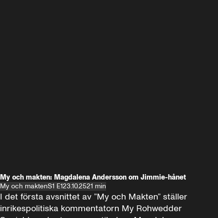
My och makten: Magdalena Andersson om Jimmie-hånet
My och makten
S1 E1
23.10.25
21 min
I det första avsnittet av ”My och Makten” ställer 
inrikespolitiska kommentatorn My Rohwedder 