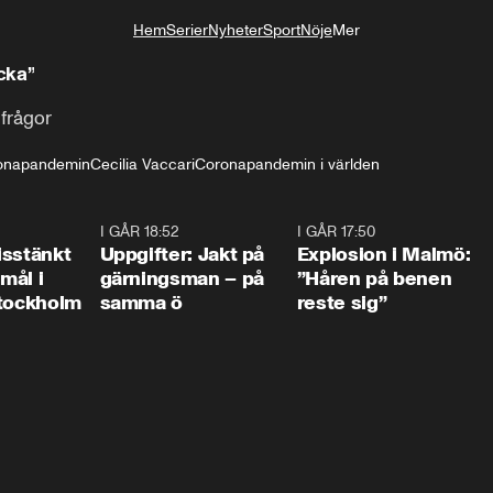
Hem
Serier
Nyheter
Sport
Nöje
Mer
Livsstil
cka”
 frågor
onapandemin
Cecilia Vaccari
Coronapandemin i världen
0:35
I GÅR 18:52
0:33
I GÅR 17:50
1:1
isstänkt
Uppgifter: Jakt på
Explosion i Malmö:
emål i
gärningsman – på
”Håren på benen
Stockholm
samma ö
reste sig”