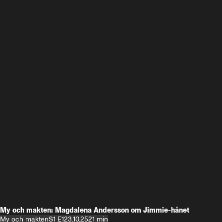
My och makten: Magdalena Andersson om Jimmie-hånet
My och makten
S1 E1
23.10.25
21 min