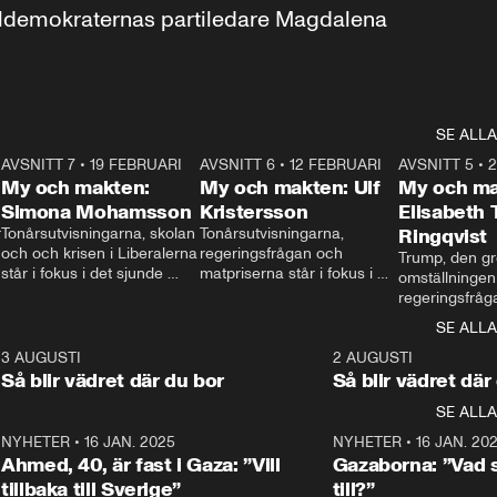
aldemokraternas partiledare Magdalena 
SE ALLA
7
AVSNITT 7
•
19 FEBRUARI
24:30
AVSNITT 6
•
12 FEBRUARI
27:30
AVSNITT 5
•
My och makten:
My och makten: Ulf
My och ma
Simona Mohamsson
Kristersson
Elisabeth
 
Tonårsutvisningarna, skolan 
Tonårsutvisningarna, 
Ringqvist
och och krisen i Liberalerna 
regeringsfrågan och 
Trump, den gr
står i fokus i det sjunde 
matpriserna står i fokus i 
omställningen
avsnittet av ”My och 
det sjätte avsnittet av ”My 
regeringsfråga
makten”. Se när 
och makten”. Se när 
centrum i det 
SE ALLA
Aftonbladets inrikespolitiska 
Aftonbladets inrikespolitiska 
avsnittet av ”
kommentator My 
kommentator My 
6
3 AUGUSTI
1:06
2 AUGUSTI
Makten”. Se nä
Rohwedder ställer 
Rohwedder ställer 
Så blir vädret där du bor
Så blir vädret där
Aftonbladets in
utbildnings- och 
statsminister Ulf Kristersson 
kommentator 
SE ALLA
integrationsminister Simona 
till svars.
Rohwedder stäl
Mohamsson till svars.
Centerpartiets
2
NYHETER
•
16 JAN. 2025
1:01
NYHETER
•
16 JAN. 20
Thand Ring till
Ahmed, 40, är fast i Gaza: ”Vill
Gazaborna: ”Vad s
tillbaka till Sverige”
till?”