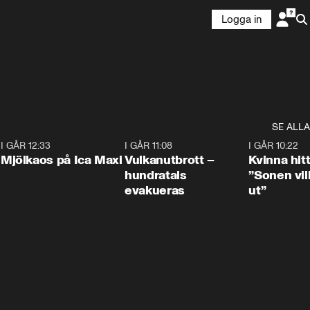
Logga in
SE ALLA
0
I GÅR 12:33
0:24
I GÅR 11:08
0:27
I GÅR 10:22
Mjölkaos på Ica Maxi
Vulkanutbrott –
Kvinna hit
hundratals
”Sonen vill
evakueras
ut”