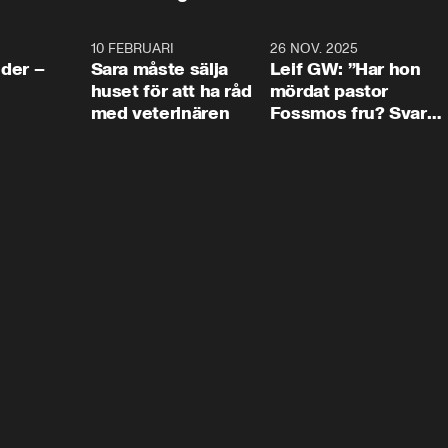
4:24
10 FEBRUARI
4:13
26 NOV. 2025
8:1
der –
Sara måste sälja
Leif GW: ”Har hon
huset för att ha råd
mördat pastor
med veterinären
Fossmos fru? Svar
nej.”