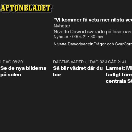
”Vi kommer få veta mer nästa ve
Nyheter
Nivette Dawod svarade på läsarnas
Nyheter
•
09.04.21
•
30 min
Nivette Dawod
Vaccin
Frågor och Svar
Cor
I DAG 08:20
0:19
DAGENS VÄDER
•
I DAG 02:30
1:06
I GÅR 21:41
Se de nya bilderna
Så blir vädret där du
Larmet: M
på solen
bor
farligt för
centrala 