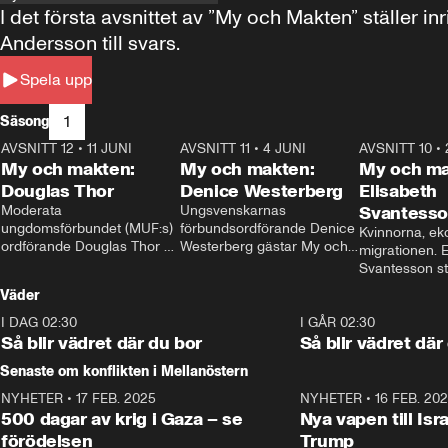
I det första avsnittet av ”My och Makten” ställe
Andersson till svars.
Spela upp
1
Säsong
AVSNITT 12
•
11 JUNI
26:27
AVSNITT 11
•
4 JUNI
23:40
AVSNITT 10
•
My och makten:
My och makten:
My och ma
Douglas Thor
Denice Westerberg
Elisabeth
Moderata 
Ungsvenskarnas 
Svantess
ungdomsförbundet (MUF:s) 
förbundsordförande Denice 
Kvinnorna, ek
ordförande Douglas Thor 
Westerberg gästar My och 
migrationen. E
gästar My och makten. I 
makten. I avsnittet 
Svantesson stäl
avsnittet diskuteras 
diskuteras migrationsfrågan 
när finansmini
Väder
tonårsutvisningarna och hur 
och hur SD ska locka 
Moderaterna ska locka 
kvinnliga väljare. 
I DAG 02:30
1:06
I GÅR 02:30
väljare till valet i höst. 
Så blir vädret där du bor
Så blir vädret där
Senaste om konflikten i Mellanöstern
NYHETER
•
17 FEB. 2025
0:45
NYHETER
•
16 FEB. 20
500 dagar av krig i Gaza – se
Nya vapen till Isr
förödelsen
Trump