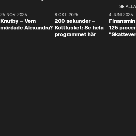
SE ALLA
3
25 NOV. 2025
31:05
8 OKT. 2025
4:29
4 JUNI 2025
Knutby – Vem
200 sekunder –
Finansmin
mördade Alexandra?
Köttfusket: Se hela
125 procent
programmet här
"Skattever
viktig uppg