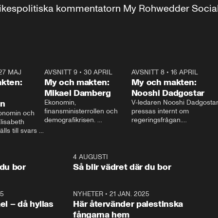
r inrikespolitiska kommentatorn My Rohwedder Soci
27 MAJ
3:51
AVSNITT 9
•
30 APRIL
24:00
AVSNITT 8
•
16 APRIL
25:1
kten:
My och makten:
My och makten:
Mikael Damberg
Nooshi Dadgostar
on
Ekonomin, 
V-ledaren Nooshi Dadgostar
finansministerrollen och 
pressas internt om 
onomin och 
demografikrisen. 
regeringsfrågan.

lisabeth 
Oppositionen ställs till svars 
I Aftonbladets 
ls till svars 
när Socialdemokraternas 
partiledarutfrågning ”My 
stern gästar 
Mikael Damberg gästar My 
och Makten” sätter hon ner 
My och Makten. 
och Makten. 
foten mot kritikerna:

1:06
4 AUGUSTI
1:0
– Vi ställer upp i val. Ska vi 
 du bor
Så blir vädret där du bor
vara med så sitter vi förstås 
25
1:22
NYHETER
•
21 JAN. 2025
0:5
ael – då hyllas
Här återvänder palestinska
fångarna hem