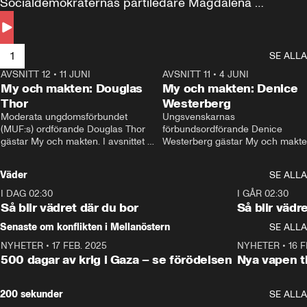
Socialdemokraternas partiledare Magdalena 
Andersson till svars.
1
SE ALLA
AVSNITT 12
•
11 JUNI
26:27
AVSNITT 11
•
4 JUNI
2
My och makten: Douglas
My och makten: Denice
Thor
Westerberg
Moderata ungdomsförbundet 
Ungsvenskarnas 
(MUF:s) ordförande Douglas Thor 
förbundsordförande Denice 
gästar My och makten. I avsnittet 
Westerberg gästar My och makten.
diskuteras tonårsutvisningarna och 
avsnittet diskuteras migrationsfrå
hur Moderaterna ska locka väljare till 
och hur SD ska locka kvinnliga 
Väder
SE ALLA
valet i höst. 
väljare. 
I DAG 02:30
1:06
I GÅR 02:30
Så blir vädret där du bor
Så blir vädr
Senaste om konflikten i Mellanöstern
SE ALLA
NYHETER
•
17 FEB. 2025
0:45
NYHETER
•
16 F
500 dagar av krig i Gaza – se förödelsen
Nya vapen ti
200 sekunder
SE ALLA