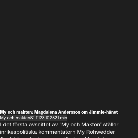
My och makten: Magdalena Andersson om Jimmie-hånet
My och makten
S1 E1
23.10.25
21 min
I det första avsnittet av ”My och Makten” ställer 
inrikespolitiska kommentatorn My Rohwedder 