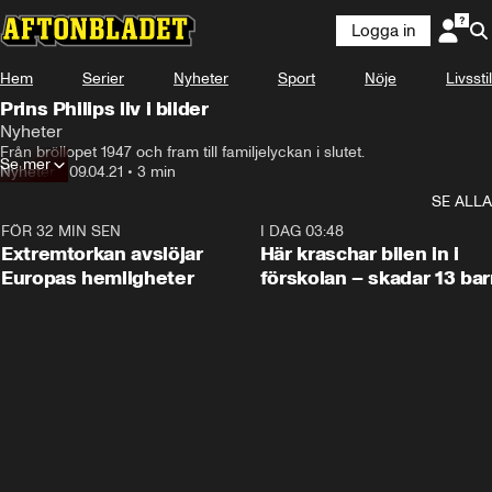
Logga in
Hem
Serier
Nyheter
Sport
Nöje
Livsstil
Prins Philips liv i bilder
Nyheter
Från bröllopet 1947 och fram till familjelyckan i slutet.
Se mer
Nyheter
•
09.04.21
•
3 min
SE ALLA
FÖR 32 MIN SEN
0:53
I DAG 03:48
Extremtorkan avslöjar
Här kraschar bilen in i
Europas hemligheter
förskolan – skadar 13 bar