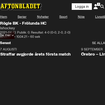
Logga in
Hem
Serier
Nyheter
Sport
Nöje
Livsstil
Rögle BK - Frölunda HC
Ishockey
2021-04-10. Publik: 0. Resultat: 4-0 (0-0, 2-0, 2-0)
Se mer
Ishockey
•
10.04.21
•
60 sek
Senast
SE ALLA
7 AUGUSTI
2:19
9 SEPTEMBER
Plus
Straffar avgjorde årets första match
Örebro – Li