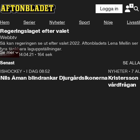
Logga in
Hem
Serier
Nyheter
Sport
Nöje
Livsstil
Regeringslaget efter valet
Webbtv
Så kan regeringen se ut efter valet 2022. Aftonbladets Lena Mellin ser 
fyra tänkbara laguppställningar.
Se mer
Webbtv
•
14.04.21
•
164 sek
Senast
SE ALLA
ISHOCKEY
•
I DAG 08:52
1:08
NYHETER
•
7 A
Nils Åman blindrankar Djurgårdsikonerna
Kristersson
vårdfrågan