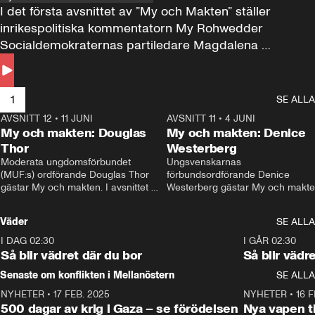
I det första avsnittet av ”My och Makten” ställer 
inrikespolitiska kommentatorn My Rohwedder 
Socialdemokraternas partiledare Magdalena 
Andersson till svars.
1
SE ALLA
AVSNITT 12
•
11 JUNI
26:27
AVSNITT 11
•
4 JUNI
2
My och makten: Douglas
My och makten: Denice
Thor
Westerberg
Moderata ungdomsförbundet 
Ungsvenskarnas 
(MUF:s) ordförande Douglas Thor 
förbundsordförande Denice 
gästar My och makten. I avsnittet 
Westerberg gästar My och makten.
diskuteras tonårsutvisningarna och 
avsnittet diskuteras migrationsfrå
hur Moderaterna ska locka väljare till 
och hur SD ska locka kvinnliga 
Väder
SE ALLA
valet i höst. 
väljare. 
I DAG 02:30
1:06
I GÅR 02:30
Så blir vädret där du bor
Så blir vädr
Senaste om konflikten i Mellanöstern
SE ALLA
NYHETER
•
17 FEB. 2025
0:45
NYHETER
•
16 F
500 dagar av krig i Gaza – se förödelsen
Nya vapen ti