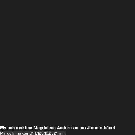
My och makten: Magdalena Andersson om Jimmie-hånet
My och makten
S1 E1
23.10.25
21 min