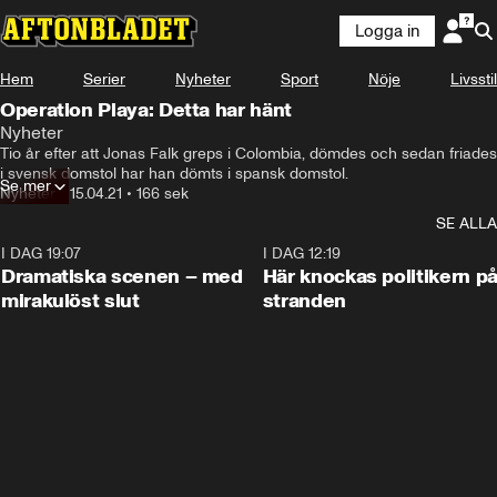
Logga in
Hem
Serier
Nyheter
Sport
Nöje
Livsstil
Operation Playa: Detta har hänt
Nyheter
Tio år efter att Jonas Falk greps i Colombia, dömdes och sedan friades 
i svensk domstol har han dömts i spansk domstol.
Se mer
Nyheter
•
15.04.21
•
166 sek
SE ALLA
I DAG 19:07
0:42
I DAG 12:19
Dramatiska scenen – med
Här knockas politikern p
mirakulöst slut
stranden